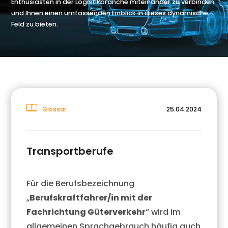
Enthusiasten in der Logistikbranche miteinander zu verbinden
und Ihnen einen umfassenden Einblick in dieses dynamische
Feld zu bieten.
Glossar
25.04.2024
Transportberufe
Für die Berufsbezeichnung
„
Berufskraftfahrer/in mit der
Fachrichtung Güterverkehr
“ wird im
allgemeinen Sprachgebrauch häufig auch