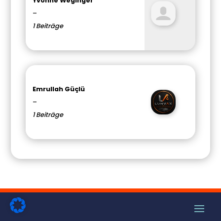
Yvonne Weginger
–
1 Beiträge
Emrullah Güçlü
–
1 Beiträge