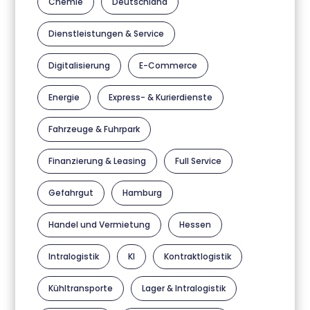
Chemie
Deutschland
Dienstleistungen & Service
Digitalisierung
E-Commerce
Energie
Express- & Kurierdienste
Fahrzeuge & Fuhrpark
Finanzierung & Leasing
Full Service
Gefahrgut
Hamburg
Handel und Vermietung
Hessen
Intralogistik
KI
Kontraktlogistik
Kühltransporte
Lager & Intralogistik