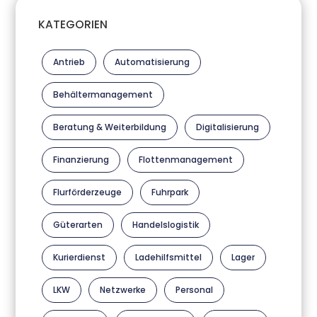
KATEGORIEN
Antrieb
Automatisierung
Behältermanagement
Beratung & Weiterbildung
Digitalisierung
Finanzierung
Flottenmanagement
Flurförderzeuge
Fuhrpark
Güterarten
Handelslogistik
Kurierdienst
Ladehilfsmittel
Lager
LKW
Netzwerke
Personal