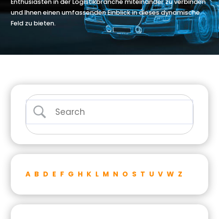
Enthusiasten in der Logistikbranche miteinander zu verbinden
und Ihnen einen umfassenden Einblick in dieses dynamische
Feld zu bieten.
A
B
D
E
F
G
H
K
L
M
N
O
S
T
U
V
W
Z