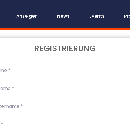
Anzeigen
News
Events
Pr
REGISTRIERUNG
me
*
ame
*
ername
*