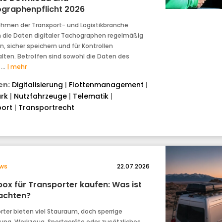
graphenpflicht 2026
hmen der Transport- und Logistikbranche
die Daten digitaler Tachographen regelmäßig
, sicher speichern und für Kontrollen
alten. Betroffen sind sowohl die Daten des
 …
| mehr
n:
Digitalisierung
|
Flottenmanagement
|
rk
|
Nutzfahrzeuge
|
Telematik
|
ort
|
Transportrecht
ws
22.07.2026
ox für Transporter kaufen: Was ist
achten?
rter bieten viel Stauraum, doch sperrige
ung, Werkzeug, Sportgeräte oder zusätzliches