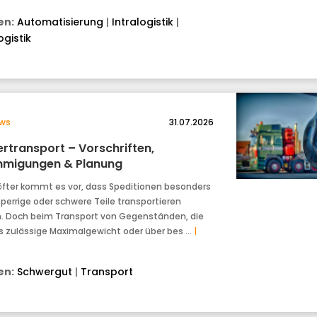
n:
Automatisierung
|
Intralogistik
|
ogistik
ws
31.07.2026
rtransport – Vorschriften,
migungen & Planung
fter kommt es vor, dass Speditionen besonders
sperrige oder schwere Teile transportieren
 Doch beim Transport von Gegenständen, die
s zulässige Maximalgewicht oder über bes …
|
n:
Schwergut
|
Transport