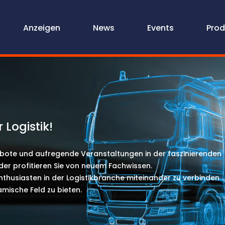
Firmenverzeichnis
Anzeigen
News
Anzeigen
Events
New
Prod
 Logistik!
bote und aufregende Veranstaltungen in der faszinierenden
der profitieren Sie von neuem Fachwissen.
nthusiasten in der Logistikbranche miteinander zu verbinden
mische Feld zu bieten.