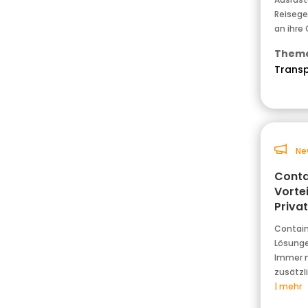
Reisege
an ihre
Theme
Trans
Ne
Conta
Vorte
Priva
Contain
Lösunge
Immer m
zusätzl
| mehr