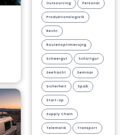
Outsourcing
Personal
Produktionslogistk
Recht
Routenoptimierujng
Schwergut
Schüttgut
Seefracht
Seminar
Sicherheit
Spaß
Start-Up
Supply Chain
Telematik
Transport