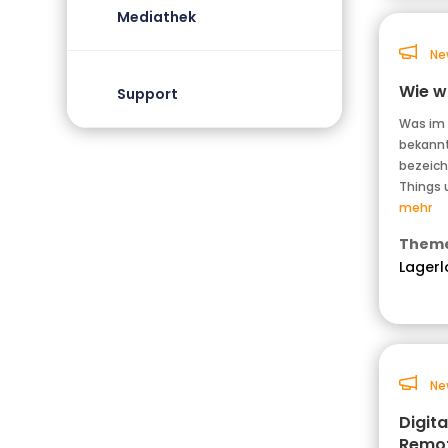
Mediathek
Ne
Wie wi
Support
Was im 
bekannt 
bezeich
Things 
mehr
Theme
Lagerl
Ne
Digit
Remot