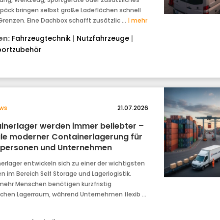
päck bringen selbst große Ladeflächen schnell
 Grenzen. Eine Dachbox schafft zusätzlic …
| mehr
n:
Fahrzeugtechnik
|
Nutzfahrzeuge
|
portzubehör
ws
21.07.2026
inerlager werden immer beliebter –
ile moderner Containerlagerung für
tpersonen und Unternehmen
erlager entwickeln sich zu einer der wichtigsten
n im Bereich Self Storage und Lagerlogistik.
ehr Menschen benötigen kurzfristig
ichen Lagerraum, während Unternehmen flexib …