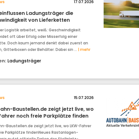
ws
17.07.2026
einflussen Ladungsträger die
windigkeit von Lieferketten
er Logistik arbeitet, weiß: Geschwindigkeit
det oft über Erfolg oder Misserfolg einer
ette. Doch kaum jemand denkt dabei zuerst an
n, Gitterboxen oder Behälter. Dabei sin …
| mehr
n:
Ladungsträger
ws
15.07.2026
hn-Baustellen.de zeigt jetzt live, wo
ahrer noch freie Parkplätze finden
n-Baustellen.de zeigt jetzt live, wo LKW-Fahrer
eie Parkplätze findenNeues Rastanlagen-
nis nutzt offizielle Daten des Stellplatz-