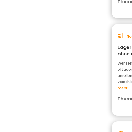
Theme
Ne
Lagerk
ohne 
Wer sei
oft zue
anrolle
verschl
mehr
Theme