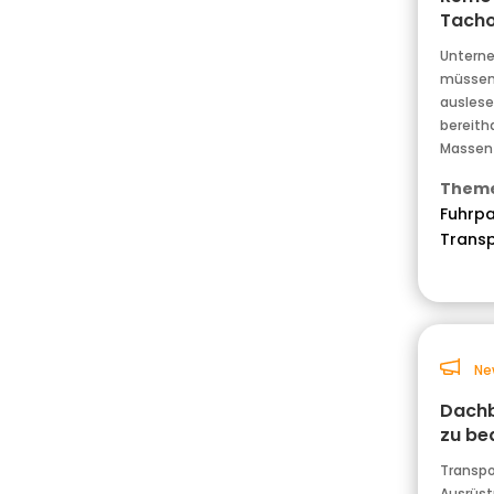
Tacho
Unterne
müssen 
auslesen
bereith
Massen
Theme
Fuhrpa
Transp
Ne
Dachb
zu be
Transpo
Ausrüst