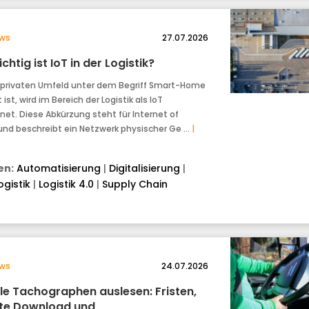
ws
27.07.2026
chtig ist IoT in der Logistik?
privaten Umfeld unter dem Begriff Smart-Home
ist, wird im Bereich der Logistik als IoT
net. Diese Abkürzung steht für Internet of
und beschreibt ein Netzwerk physischer Ge …
|
n:
Automatisierung
|
Digitalisierung
|
ogistik
|
Logistik 4.0
|
Supply Chain
ws
24.07.2026
ale Tachographen auslesen: Fristen,
e Download und