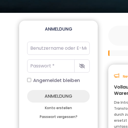
ANMELDUNG
Benutzername oder E-Mail-Adresse
*
Passwort
*
Ne
Angemeldet bleiben
Volla
Waren
ANMELDUNG
Die Int
Konto erstellen
Transfo
durch 
Passwort vergessen?
ersetzt
umfasst