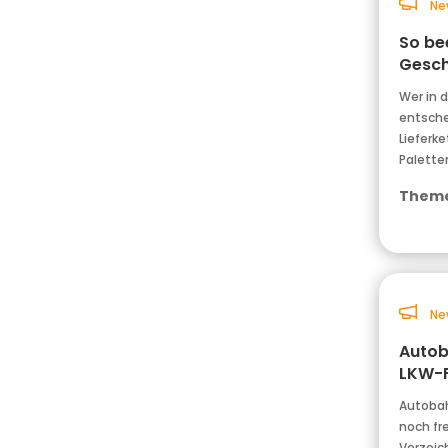
Ne
So be
Gesch
Wer in d
entschei
Lieferk
Palette
Theme
Ne
Autoba
LKW-F
Autobah
noch fr
Verzeich