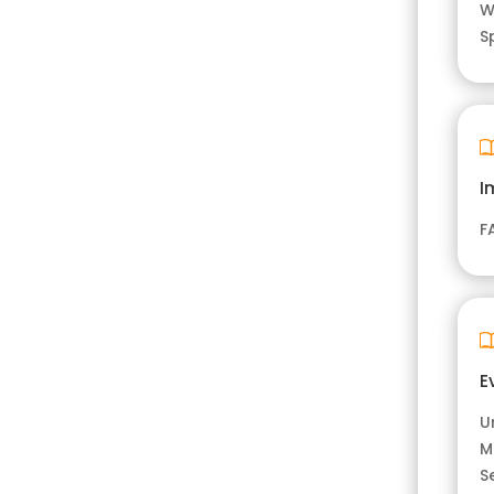
W
S
I
F
E
U
M
S