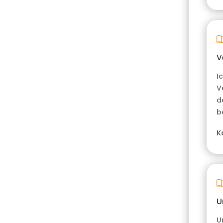
V
I
V
d
b
K
U
U