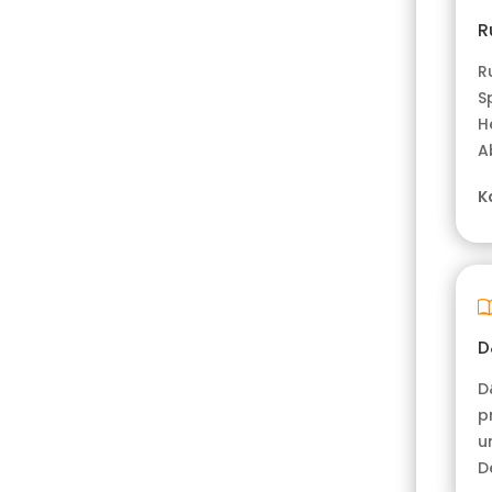
R
R
S
H
A
K
D
D
p
u
D