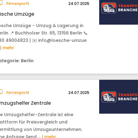
Firmenprofil
24.07.2025
ösche Umzüge
ösche Umzüge - Umzug & Lagerung in
rlin 📍 Buchholzer Str. 65, 13156 Berlin 📞
30 49004823 | ✉️ info@loesche-umzue
| mehr
ategorie:
Berlin
Firmenprofil
24.07.2025
mzugshelfer Zentrale
ie Umzugshelfer-Zentrale ist eine
lattform für Preisvergleich und
ermittlung von Umzugsunternehmen.
ine Anfrage Send …
| mehr