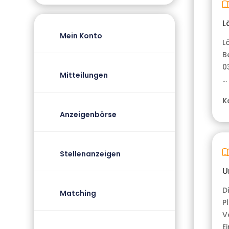
L
Mein Konto
L
Be
0
Mitteilungen
…
K
Anzeigenbörse
Stellenanzeigen
U
D
Matching
P
V
E