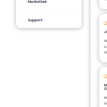
Mediathek
Support
J
W
z
a
M
G
M
I