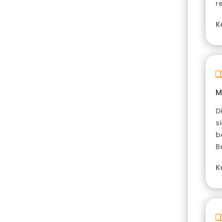
r
K
M
D
s
b
B
K