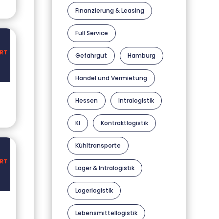
Finanzierung & Leasing
Full Service
Gefahrgut
Hamburg
Handel und Vermietung
Hessen
Intralogistik
KI
Kontraktlogistik
Kühltransporte
Lager & Intralogistik
Lagerlogistik
Lebensmittellogistik