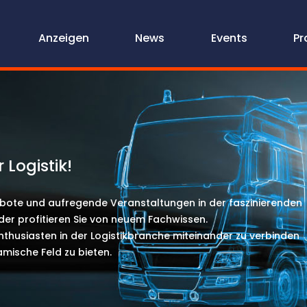
Anzeigen
News
Events
Pr
 Logistik!
bote und aufregende Veranstaltungen in der faszinierenden
der profitieren Sie von neuem Fachwissen.
nthusiasten in der Logistikbranche miteinander zu verbinden
mische Feld zu bieten.