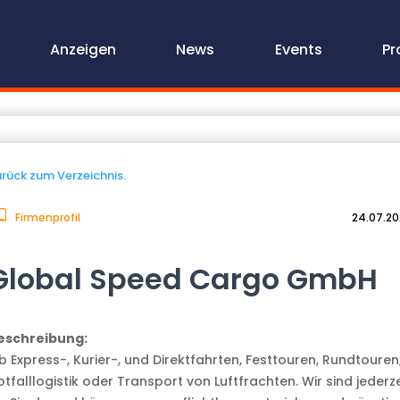
Anzeigen
News
Events
Pr
rück zum Verzeichnis.
Firmenprofil
24.07.2
Global Speed Cargo GmbH
eschreibung:
b Express-, Kurier-, und Direktfahrten, Festtouren, Rundtouren
tfalllogistik oder Transport von Luftfrachten. Wir sind jederze