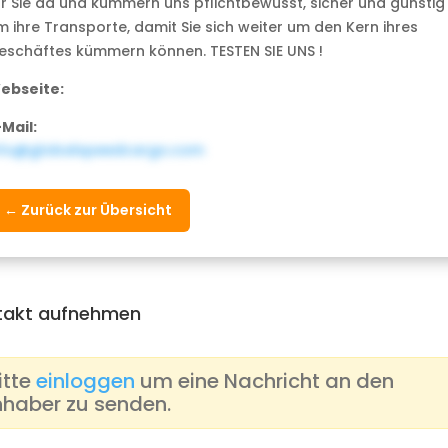
ür Sie da und kümmern uns pflichtbewusst, sicher und günstig
m ihre Transporte, damit Sie sich weiter um den Kern ihres
eschäftes kümmern können. TESTEN SIE UNS !
ebseite:
-Mail:
nfo@globalspeedcargo.com
← Zurück zur Übersicht
takt aufnehmen
itte
einloggen
um eine Nachricht an den
nhaber zu senden.