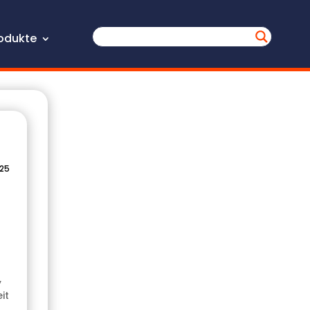
odukte
025
,
it