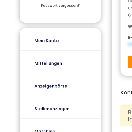
f
Passwort vergessen?
u
G
W
E
Mein Konto
i
Mitteilungen
Anzeigenbörse
Kon
Stellenanzeigen
B
I
Matching