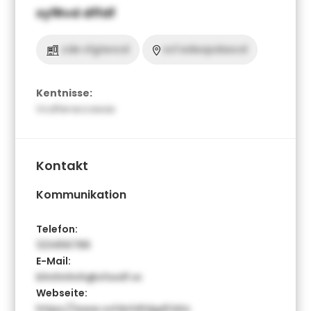
xyfRvd dffdf
cde vfgtevcd
vcf edwqsdascd
Kentnisse:
Vcdferaccasas
Kontakt
Kommunikation
Telefon:
123456789
E-Mail:
bhnhnhnh@sfssdf.vx
Webseite:
https://www.vvfdvfdfdgdf.bhz