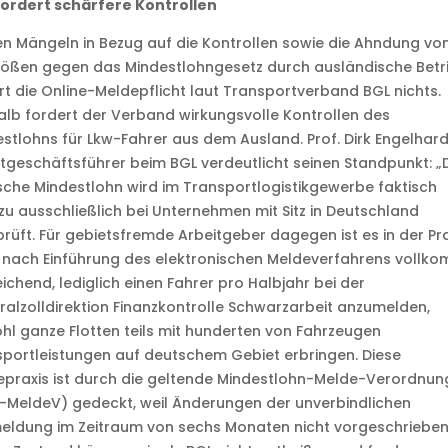
fordert schärfere Kontrollen
n Mängeln in Bezug auf die Kontrollen sowie die Ahndung vo
tößen gegen das Mindestlohngesetz durch ausländische Betr
t die Online-Meldepflicht laut Transportverband BGL nichts.
lb fordert der Verband wirkungsvolle Kontrollen des
stlohns für Lkw-Fahrer aus dem Ausland. Prof. Dirk Engelhard
geschäftsführer beim BGL verdeutlicht seinen Standpunkt: „
che Mindestlohn wird im Transportlogistikgewerbe faktisch
u ausschließlich bei Unternehmen mit Sitz in Deutschland
rüft. Für gebietsfremde Arbeitgeber dagegen ist es in der Pra
 nach Einführung des elektronischen Meldeverfahrens vollk
ichend, lediglich einen Fahrer pro Halbjahr bei der
alzolldirektion Finanzkontrolle Schwarzarbeit anzumelden,
l ganze Flotten teils mit hunderten von Fahrzeugen
portleistungen auf deutschem Gebiet erbringen. Diese
praxis ist durch die geltende Mindestlohn-Melde-Verordnun
-MeldeV) gedeckt, weil Änderungen der unverbindlichen
eldung im Zeitraum von sechs Monaten nicht vorgeschrieben 