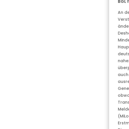
BGL 
An de
Vers
änder
Desha
Minde
Haupt
deuts
nahez
überp
auch
ausre
Gener
obwoh
Trans
Melde
(MiLo
Erstm