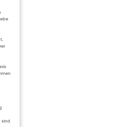
n
iebe
t,
Der
xis
ommen
g
sind.