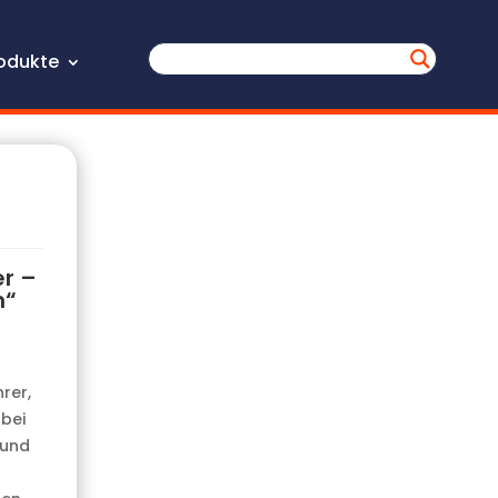
odukte
er –
n“
rer,
bei
 und