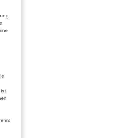
rung
e
eine
ie
ist
nen
kehrs