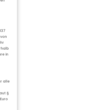
ten
037
 von
hr
rhalb
re in
r alle
aut §
 Euro