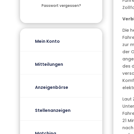
Fahre
Passwort vergessen?
Zollf
Verb
Die h
Fahre
Mein Konto
zur m
der O
ange
Mitteilungen
des d
versc
Komfo
Anzeigenbörse
elek
Laut 
Unter
Stellenanzeigen
Fahr
21 Mi
nach 
Matching