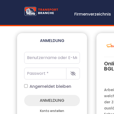
Firmenverzeichnis
ANMELDUNG
N
Benutzername oder E-Mail-Adresse
*
Onl
BGL
Passwort
*
Angemeldet bleiben
Arbei
welch
ANMELDUNG
der Z
auslä
Konto erstellen