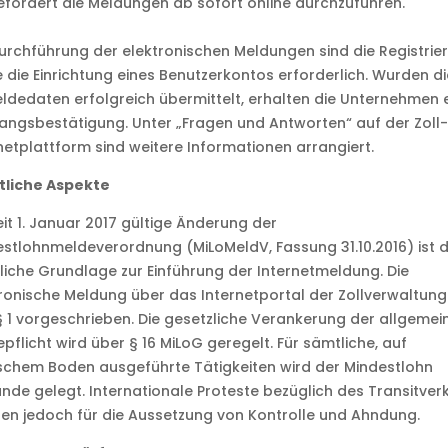
fordert die Meldungen ab sofort online durchzuführen.
urchführung der elektronischen Meldungen sind die Registrie
 die Einrichtung eines Benutzerkontos erforderlich. Wurden di
dedaten erfolgreich übermittelt, erhalten die Unternehmen 
ngsbestätigung. Unter „Fragen und Antworten“ auf der Zoll-
netplattform sind weitere Informationen arrangiert.
tliche Aspekte
eit 1. Januar 2017 gültige Änderung der
stlohnmeldeverordnung (MiLoMeldV, Fassung 31.10.2016) ist d
liche Grundlage zur Einführung der Internetmeldung. Die
ronische Meldung über das Internetportal der Zollverwaltung 
§ 1 vorgeschrieben. Die gesetzliche Verankerung der allgemei
pflicht wird über § 16 MiLoG geregelt. Für sämtliche, auf
chem Boden ausgeführte Tätigkeiten wird der Mindestlohn
nde gelegt. Internationale Proteste bezüglich des Transitver
en jedoch für die Aussetzung von Kontrolle und Ahndung.