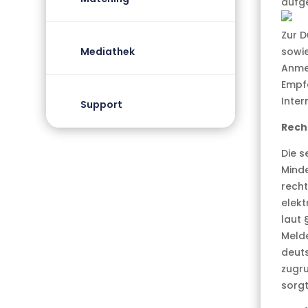
aufge
Zur D
Mediathek
sowie
Anmel
Empfa
Inter
Support
Rech
Die s
Minde
recht
elekt
laut 
Melde
deuts
zugru
sorgt