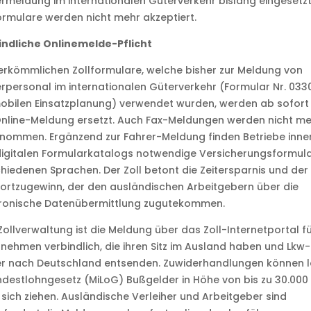
rmeldung im internationalen Güterverkehr bislang eingesetz
ormulare werden nicht mehr akzeptiert.
indliche Onlinemelde-Pflicht
erkömmlichen Zollformulare, welche bisher zur Meldung von
rpersonal im internationalen Güterverkehr (Formular Nr. 033
obilen Einsatzplanung) verwendet wurden, werden ab sofort
nline-Meldung ersetzt. Auch Fax-Meldungen werden nicht me
nommen. Ergänzend zur Fahrer-Meldung finden Betriebe inne
igitalen Formularkatalogs notwendige Versicherungsformula
hiedenen Sprachen. Der Zoll betont die Zeitersparnis und der
rtzugewinn, der den ausländischen Arbeitgebern über die
tronische Datenübermittlung zugutekommen.
Zollverwaltung ist die Meldung über das Zoll-Internetportal fü
nehmen verbindlich, die ihren Sitz im Ausland haben und Lkw-
er nach Deutschland entsenden. Zuwiderhandlungen können l
ndestlohngesetz (MiLoG) Bußgelder in Höhe von bis zu 30.000
sich ziehen. Ausländische Verleiher und Arbeitgeber sind