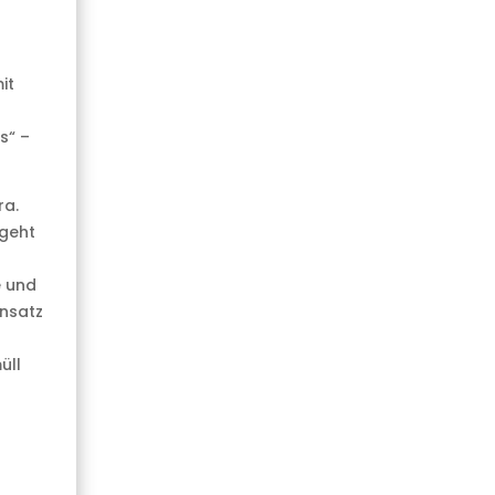
it
s“ –
ra.
 geht
e und
Ansatz
üll