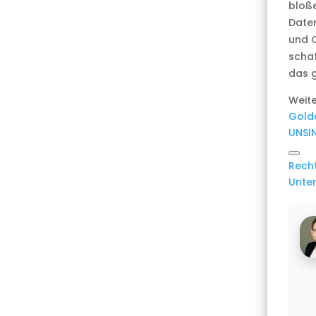
bloße
Daten
und Q
schaf
das g
Weite
Gold
UNSIN
Link
Recht
kopi
Unte