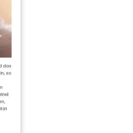
nd das
n, so
en
Weil
en,
ität