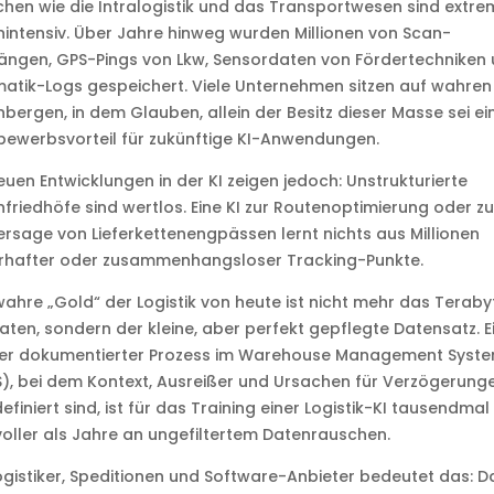
hen wie die Intralogistik und das Transportwesen sind extre
intensiv. Über Jahre hinweg wurden Millionen von Scan-
ängen, GPS-Pings von Lkw, Sensordaten von Fördertechniken
atik-Logs gespeichert. Viele Unternehmen sitzen auf wahren
bergen, in dem Glauben, allein der Besitz dieser Masse sei ei
ewerbsvorteil für zukünftige KI-Anwendungen.
euen Entwicklungen in der KI zeigen jedoch: Unstrukturierte
friedhöfe sind wertlos. Eine KI zur Routenoptimierung oder zu
rsage von Lieferkettenengpässen lernt nichts aus Millionen
erhafter oder zusammenhangsloser Tracking-Punkte.
ahre „Gold“ der Logistik von heute ist nicht mehr das Teraby
ten, sondern der kleine, aber perfekt gepflegte Datensatz. E
er dokumentierter Prozess im Warehouse Management Syst
, bei dem Kontext, Ausreißer und Ursachen für Verzögerung
definiert sind, ist für das Training einer Logistik-KI tausendmal
oller als Jahre an ungefiltertem Datenrauschen.
ogistiker, Speditionen und Software-Anbieter bedeutet das: D