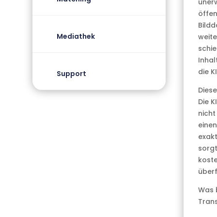
unerw
öffen
Bildd
Mediathek
weite
schie
Inhal
die K
Support
Diese
Die K
nicht
einen
exakt
sorgt
koste
überf
Was b
Tran