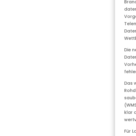
Branc
daten
Vorg
Telem
Daten
Wettb
Die n
Daten
Vorhe
fehl
Das w
Rohda
saub
(WMS)
klar 
wertv
Für L