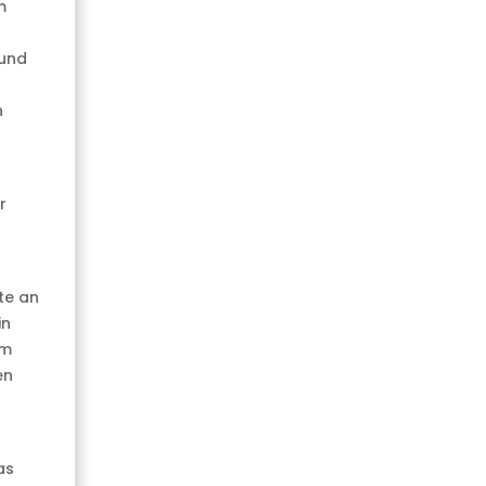
m
 und
n
r
te an
in
em
en
as