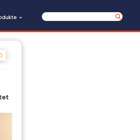
odukte
Track
tet