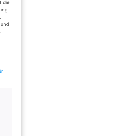
 die
gung
,
 und
.
ür