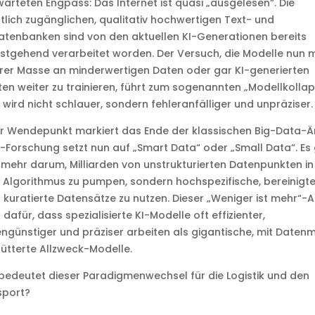
arteten Engpass: Das Internet ist quasi „ausgelesen“. Die
tlich zugänglichen, qualitativ hochwertigen Text- und
atenbanken sind von den aktuellen KI-Generationen bereits
stgehend verarbeitet worden. Der Versuch, die Modelle nun m
rer Masse an minderwertigen Daten oder gar KI-generierten
ten weiter zu trainieren, führt zum sogenannten „Modellkollap
I wird nicht schlauer, sondern fehleranfälliger und unpräziser.
r Wendepunkt markiert das Ende der klassischen Big-Data-Ä
I-Forschung setzt nun auf „Smart Data“ oder „Small Data“. Es
 mehr darum, Milliarden von unstrukturierten Datenpunkten in
 Algorithmus zu pumpen, sondern hochspezifische, bereinigt
 kuratierte Datensätze zu nutzen. Dieser „Weniger ist mehr“-
 dafür, dass spezialisierte KI-Modelle oft effizienter,
ngünstiger und präziser arbeiten als gigantische, mit Datenm
ütterte Allzweck-Modelle.
edeutet dieser Paradigmenwechsel für die Logistik und den
sport?