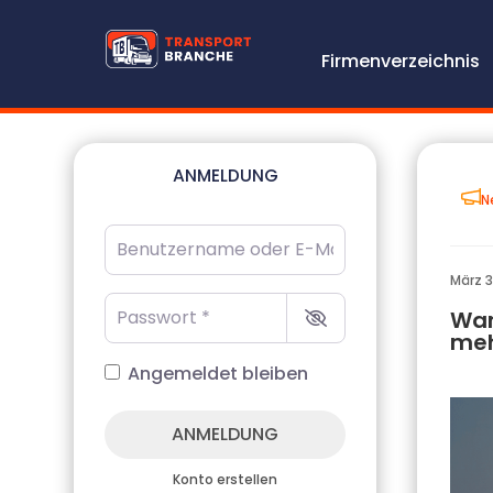
Firmenverzeichnis
ANMELDUNG
N
Benutzername oder E-Mail-Adresse
*
März 3
Passwort
*
War
meh
Angemeldet bleiben
ANMELDUNG
Konto erstellen