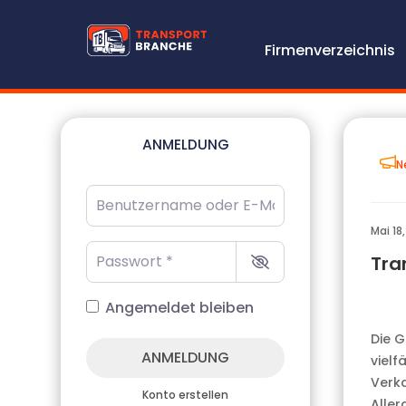
Firmenverzeichnis
ANMELDUNG
N
Benutzername oder E-Mail-Adresse
*
Mai 18,
Passwort
*
Tra
Angemeldet bleiben
Die G
ANMELDUNG
vielf
Verka
Konto erstellen
Aller