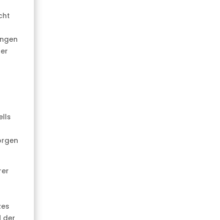
cht
ungen
ter
lls
orgen
rer
zes
 der