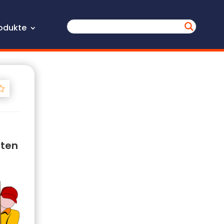
odukte
Track
hten