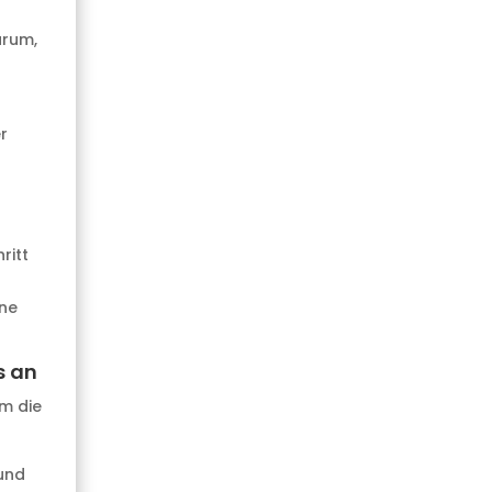
arum,
r
ritt
ne
s an
um die
 und