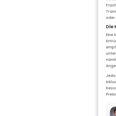
Frac
Trans
oder
Die 
Eine 
Entrü
empfe
unter
nämli
Ange
Jedoc
inklu
beson
Preis