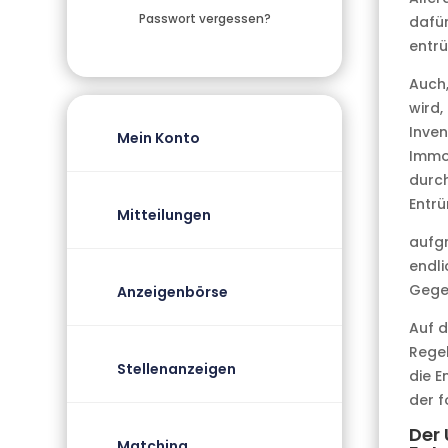
Passwort vergessen?
dafür
entr
Auch
wird,
Inven
Mein Konto
Immob
durc
Entr
Mitteilungen
aufgr
endli
Gegen
Anzeigenbörse
Auf d
Regel
Stellenanzeigen
die E
der f
Der
Matching