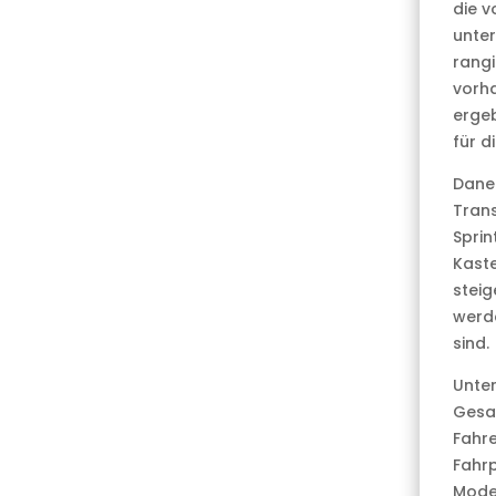
die v
unter
rangi
vorha
ergeb
für d
Dane
Trans
Sprin
Kaste
steig
werde
sind.
Unter
Gesam
Fahre
Fahrp
Mode