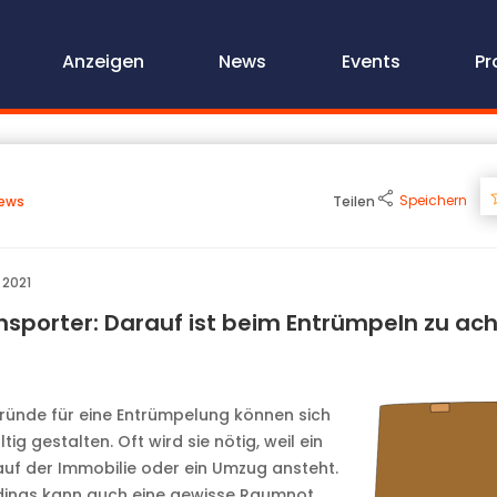
Anzeigen
News
Events
Pr
Speichern
ews
Teilen
 2021
nsporter: Darauf ist beim Entrümpeln zu ac
ründe für eine Entrümpelung können sich
ältig gestalten. Oft wird sie nötig, weil ein
uf der Immobilie oder ein Umzug ansteht.
dings kann auch eine gewisse Raumnot