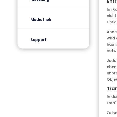
Ent
Im R
nicht
Mediathek
Einri
Ander
wird 
Support
häufi
notw
Jedoc
ebenf
unbra
Objek
Tran
In de
Entr
Zu be