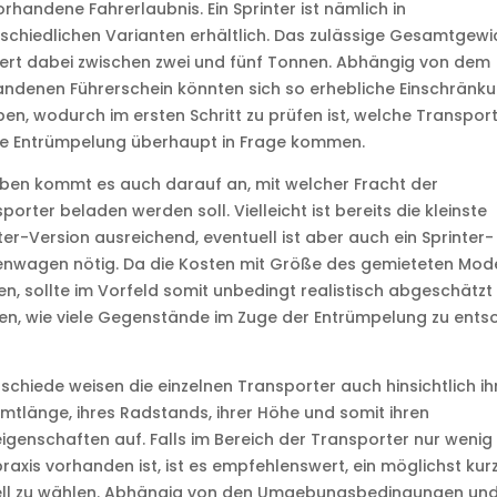
orhandene Fahrerlaubnis. Ein Sprinter ist nämlich in
schiedlichen Varianten erhältlich. Das zulässige Gesamtgewi
ert dabei zwischen zwei und fünf Tonnen. Abhängig von dem
ndenen Führerschein könnten sich so erhebliche Einschränk
en, wodurch im ersten Schritt zu prüfen ist, welche Transpor
ie Entrümpelung überhaupt in Frage kommen.
ben kommt es auch darauf an, mit welcher Fracht der
porter beladen werden soll. Vielleicht ist bereits die kleinste
ter-Version ausreichend, eventuell ist aber auch ein Sprinter-
nwagen nötig. Da die Kosten mit Größe des gemieteten Mode
en, sollte im Vorfeld somit unbedingt realistisch abgeschätzt
n, wie viele Gegenstände im Zuge der Entrümpelung zu ents
schiede weisen die einzelnen Transporter auch hinsichtlich ih
tlänge, ihres Radstands, ihrer Höhe und somit ihren
igenschaften auf. Falls im Bereich der Transporter nur wenig
raxis vorhanden ist, ist es empfehlenswert, ein möglichst kur
ll zu wählen. Abhängig von den Umgebungsbedingungen und