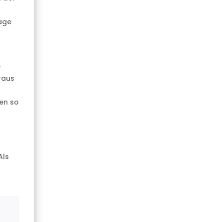
age
e
raus
nen so
Als