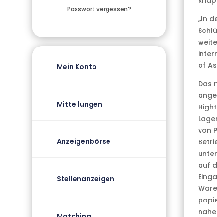
knap
Passwort vergessen?
„In 
Schlü
weite
inter
of As
Mein Konto
Das n
anges
Mitteilungen
High
Lager
von P
Anzeigenbörse
Betri
unter
auf d
Eing
Stellenanzeigen
Ware
papie
nahe
Matching