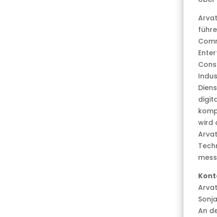
Arvat
führe
Comm
Ente
Consu
Indus
Diens
digit
komp
wird
Arva
Tech
messb
Kont
Arvat
Sonj
An d