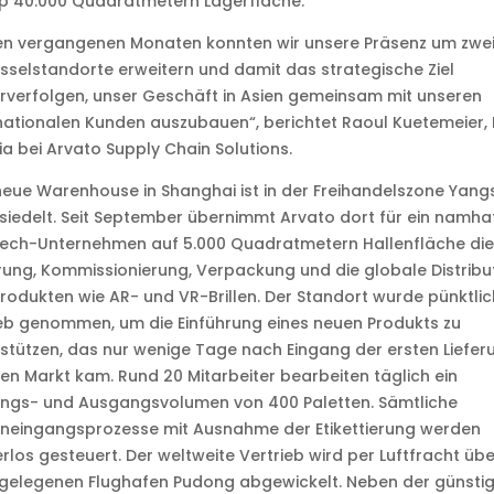
p 40.000 Quadratmetern Lagerfläche.
den vergangenen Monaten konnten wir unsere Präsenz um zwe
sselstandorte erweitern und damit das strategische Ziel
rverfolgen, unser Geschäft in Asien gemeinsam mit unseren
nationalen Kunden auszubauen“, berichtet Raoul Kuetemeier,
ia bei Arvato Supply Chain Solutions.
eue Warenhouse in Shanghai ist in der Freihandelszone Yan
iedelt. Seit September übernimmt Arvato dort für ein namha
tech-Unternehmen auf 5.000 Quadratmetern Hallenfläche die
ung, Kommissionierung, Verpackung und die globale Distribu
rodukten wie AR- und VR-Brillen. Der Standort wurde pünktlic
eb genommen, um die Einführung eines neuen Produkts zu
stützen, das nur wenige Tage nach Eingang der ersten Liefe
en Markt kam. Rund 20 Mitarbeiter bearbeiten täglich ein
angs- und Ausgangsvolumen von 400 Paletten. Sämtliche
neingangsprozesse mit Ausnahme der Etikettierung werden
rlos gesteuert. Der weltweite Vertrieb wird per Luftfracht üb
gelegenen Flughafen Pudong abgewickelt. Neben der günsti