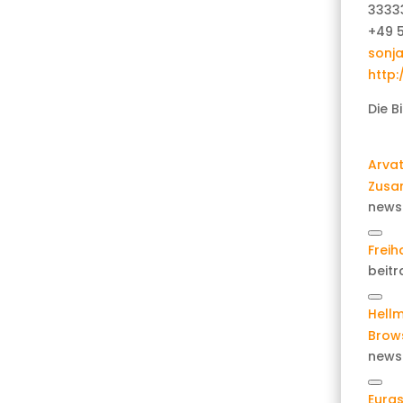
3333
+49 5
sonj
http
Die B
Arva
Zusa
news
Cop
Frei
link
beitr
Cop
Hellm
link
Brow
news
Cop
Euras