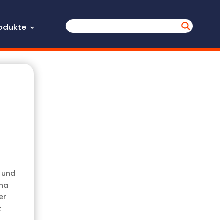
odukte
 und
ina
er
t