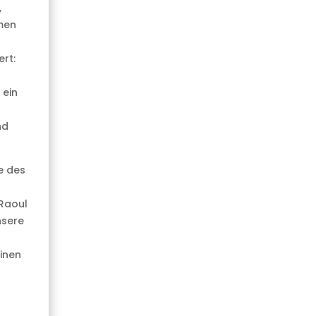
,
men
rt:
 ein
nd
e des
 Raoul
nsere
inen