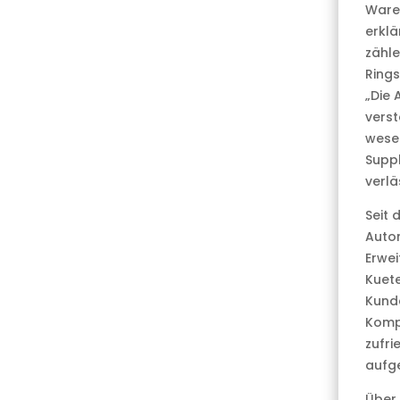
Ware
erklä
zähle
Rings
„Die 
verst
wesen
Suppl
verlä
Seit 
Autom
Erwei
Kuete
Kunde
Kompe
zufri
aufge
Über 