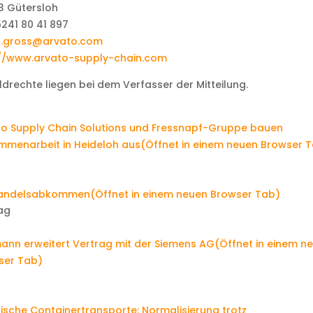
3 Gütersloh
241 80 41 897
a.gross@arvato.com
://www.arvato-supply-chain.com
ildrechte liegen bei dem Verfasser der Mitteilung.
to Supply Chain Solutions und Fressnapf-Gruppe bauen
mmenarbeit in Heideloh aus
(Öffnet in einem neuen Browser 
y
handelsabkommen
(Öffnet in einem neuen Browser Tab)
ag
y
ann erweitert Vertrag mit der Siemens AG
(Öffnet in einem n
ser Tab)
y
ische Containertransporte: Normalisierung trotz