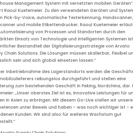
house Management System mit vernetzten mobilen Geräten“
rt Raoul Kuetemeier. Zu den verwendeten Geräten und Syste
n Pick-by-Voice, automatische Texterkennung, Handscanner,
canner und mobile Etikettendrucker. Raoul Kuetemeier erläute
Automatisierung von Prozessen und Standorten durch den
ärkten Einsatz von Technologie und intelligenten Systemen ist
tlicher Bestandteil der Digitalisierungsstrategie von Arvato
y Chain Solutions. Die Lösungen müssen skalierbar, flexibel u
sslich sein und sich global einsetzen lassen.“
der Inbetriebnahme des Lagerstandorts werden die Geschäft
obilzulieferers reibungslos durchgeführt und stellen eine
terung zum bestehenden Geschäft in Peking, Nordchina, dar.
meier: „Unser oberstes Ziel ist es, innovative Leistungen für u
n in Asien zu erbringen. Mit diesem Go-Live stellen wir unsere
tenzen unter Beweis und haben – was noch wichtiger ist – e
edenen Kunden. Wir sind also für weiteres Wachstum gut
stellt.“
Arvato Supply Chain Solutions: