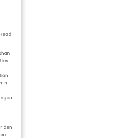
i
 Head
gshan
ftes
tion
h in
rungen
er den
gen