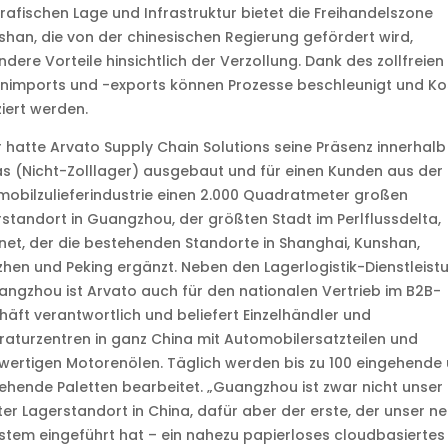
afischen Lage und Infrastruktur bietet die Freihandelszone
han, die von der chinesischen Regierung gefördert wird,
dere Vorteile hinsichtlich der Verzollung. Dank des zollfreien
nimports und -exports können Prozesse beschleunigt und Ko
iert werden.
 hatte Arvato Supply Chain Solutions seine Präsenz innerhalb
s (Nicht-Zolllager) ausgebaut und für einen Kunden aus der
obilzulieferindustrie einen 2.000 Quadratmeter großen
standort in Guangzhou, der größten Stadt im Perlflussdelta,
net, der die bestehenden Standorte in Shanghai, Kunshan,
hen und Peking ergänzt. Neben den Lagerlogistik-Dienstleist
angzhou ist Arvato auch für den nationalen Vertrieb im B2B-
äft verantwortlich und beliefert Einzelhändler und
aturzentren in ganz China mit Automobilersatzteilen und
ertigen Motorenölen. Täglich werden bis zu 100 eingehende
hende Paletten bearbeitet. „Guangzhou ist zwar nicht unser
er Lagerstandort in China, dafür aber der erste, der unser n
stem eingeführt hat – ein nahezu papierloses cloudbasiertes