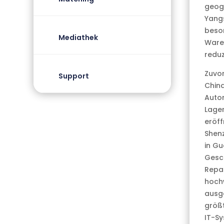
geogr
Yangs
beson
Mediathek
Ware
reduz
Zuvor
Support
China
Autom
Lager
eröff
Shenz
in Gu
Gesch
Repar
hochw
ausge
größt
IT-Sy