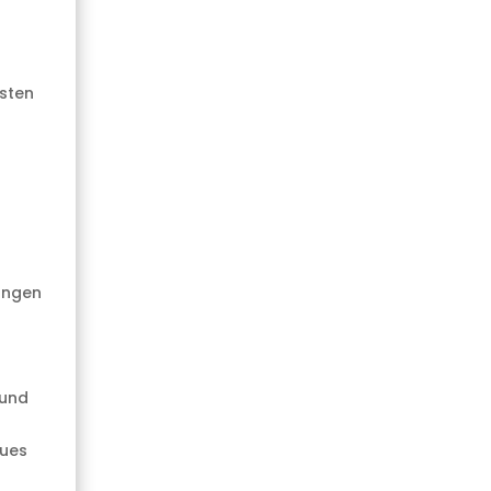
sten
ungen
 und
eues