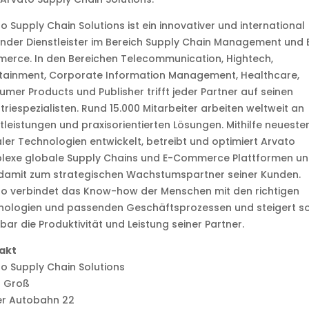
o Supply Chain Solutions ist ein innovativer und international
nder Dienstleister im Bereich Supply Chain Management und 
erce. In den Bereichen Telecommunication, Hightech,
rtainment, Corporate Information Management, Healthcare,
mer Products und Publisher trifft jeder Partner auf seinen
triespezialisten. Rund 15.000 Mitarbeiter arbeiten weltweit an
tleistungen und praxisorientierten Lösungen. Mithilfe neueste
aler Technologien entwickelt, betreibt und optimiert Arvato
lexe globale Supply Chains und E-Commerce Plattformen u
 damit zum strategischen Wachstumspartner seiner Kunden.
to verbindet das Know-how der Menschen mit den richtigen
nologien und passenden Geschäftsprozessen und steigert s
ar die Produktivität und Leistung seiner Partner.
akt
o Supply Chain Solutions
a Groß
er Autobahn 22