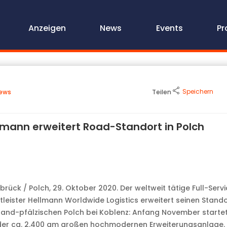
Anzeigen
News
Events
Pr
Speichern
ews
Teilen
lmann erweitert Road-Standort in Polch
rück / Polch, 29. Oktober 2020. Der weltweit tätige Full-Serv
tleister Hellmann Worldwide Logistics erweitert seinen Stando
land-pfälzischen Polch bei Koblenz: Anfang November starte
der ca. 2.400 qm großen hochmodernen Erweiterungsanlage. 