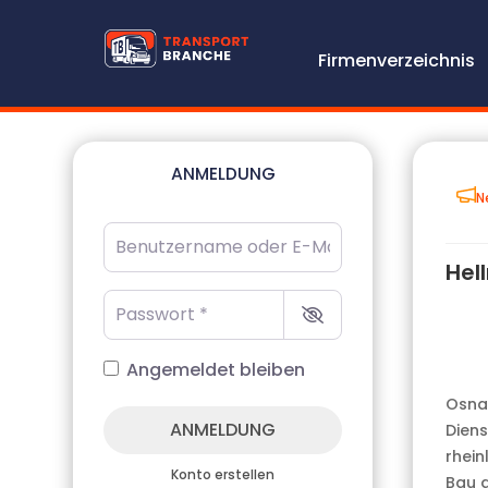
Firmenverzeichnis
ANMELDUNG
N
Benutzername oder E-Mail-Adresse
*
Hel
Passwort
*
Angemeldet bleiben
Osnab
ANMELDUNG
Diens
rhein
Konto erstellen
Bau 