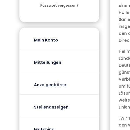
einem
Passwort vergessen?
Hall
Sanie
insg
den 
Mein Konto
Direc
Hellm
Landv
Mitteilungen
Deuts
günst
Verb
Anzeigenbörse
um f
Lösun
weit
Stellenanzeigen
Linie
„Wir 
den W
Matching