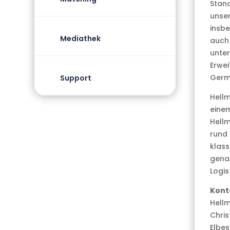
Stand
unser
insbe
Mediathek
auch 
unter
Erwei
Germa
Support
Hellm
einem
Hellm
rund 
klass
genau
Logis
Kont
Hellm
Chris
Elbest