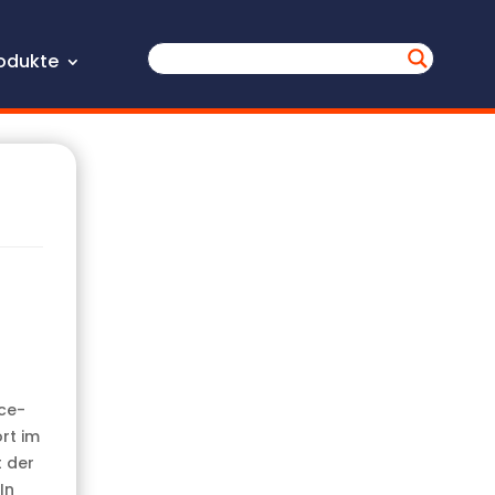
odukte
ice-
rt im
t der
In