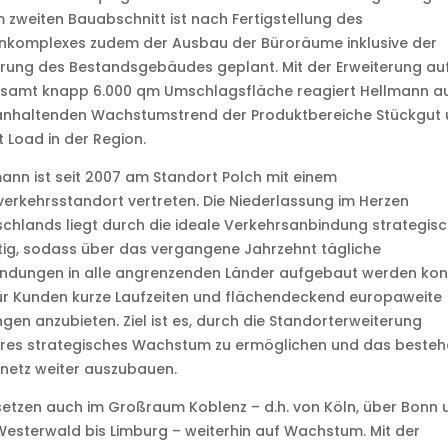
 zweiten Bauabschnitt ist nach Fertigstellung des
enkomplexes zudem der Ausbau der Büroräume inklusive der
rung des Bestandsgebäudes geplant. Mit der Erweiterung au
esamt knapp 6.000 qm Umschlagsfläche reagiert Hellmann a
anhaltenden Wachstumstrend der Produktbereiche Stückgut
t Load in der Region.
ann ist seit 2007 am Standort Polch mit einem
erkehrsstandort vertreten. Die Niederlassung im Herzen
chlands liegt durch die ideale Verkehrsanbindung strategis
ig, sodass über das vergangene Jahrzehnt tägliche
indungen in alle angrenzenden Länder aufgebaut werden kon
ür Kunden kurze Laufzeiten und flächendeckend europaweite
gen anzubieten. Ziel ist es, durch die Standorterweiterung
eres strategisches Wachstum zu ermöglichen und das beste
nnetz weiter auszubauen.
setzen auch im Großraum Koblenz – d.h. von Köln, über Bonn 
esterwald bis Limburg – weiterhin auf Wachstum. Mit der