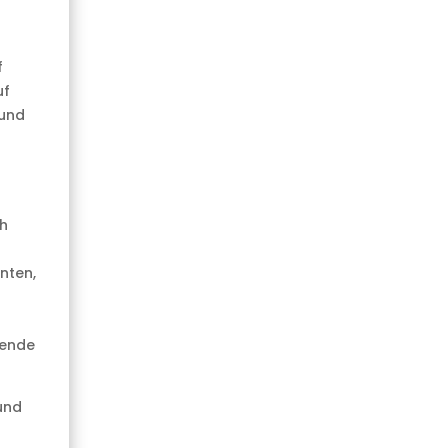
f
uf
 und
ch
nten,
hende
und