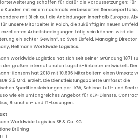
orterweiterung schaffen für dafür die Voraussetzungen: Für
e Kunden mit einem nochmals verbesserten Serviceportfolio,
sondere mit Blick auf die Anbindungen innerhalb Europas. Ab
für unsere Mitarbeiter in Polch, die zukünftig im neuen Umfeld
 exzellenten Arbeitsbedingungen tätig sein können, wird die
terung ein echter Gewinn“, so Sven Eisfeld, Managing Director
ny, Hellmann Worldwide Logistics.
ann Worldwide Logistics hat sich seit seiner Gründung 1871 z
 der großen internationalen Logistik-Anbieter entwickelt. Der
ann-Konzern hat 2018 mit 10.696 Mitarbeitern einen Umsatz v
EUR 2.5 Mrd. erzielt. Die Dienstleistungspalette umfasst die
ischen Speditionsleistungen per LKW, Schiene, Luft- und Seefr
so wie ein umfangreiches Angebot für KEP-Dienste, Contrac
tics, Branchen- und IT-Lösungen.
akt
ann Worldwide Logistics SE & Co. KG
tiane Brüning
r. 1