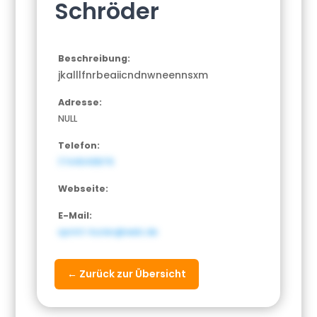
Schröder
Beschreibung:
jkalllfnrbeaiicndnwneennsxm
Adresse:
NULL
Telefon:
1744649876
Webseite:
E-Mail:
sprint-kurier@web.de
← Zurück zur Übersicht