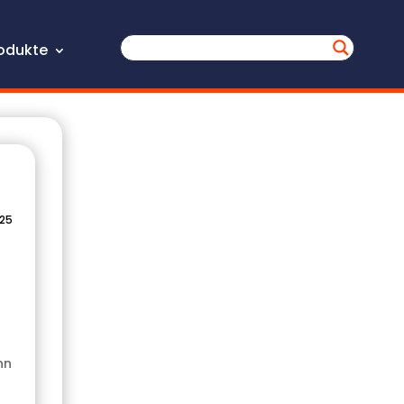
odukte
025
nn