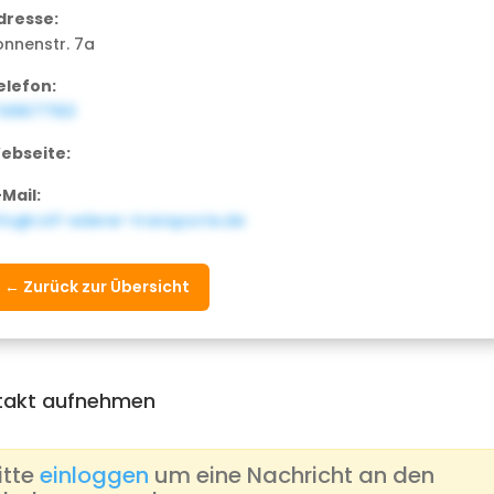
dresse:
onnenstr. 7a
elefon:
749677163
ebseite:
-Mail:
nfo@rolf-ederer-transporte.de
← Zurück zur Übersicht
takt aufnehmen
itte
einloggen
um eine Nachricht an den