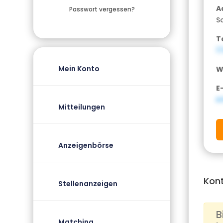
A
Passwort vergessen?
S
T
1
Mein Konto
W
E
i
Mitteilungen
Anzeigenbörse
Kon
Stellenanzeigen
B
Matching