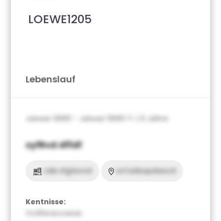
LOEWE1205
Lebenslauf
Januar 0000 – Januar 0000 ?> | 0 Jahre
xyfRvd dffdf
cde vfgtevcd
vcf edwqsdascd
Kentnisse:
Vcdferaccasas