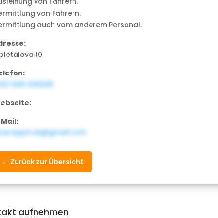
usleihung von Fahrern.
ermittlung von Fahrern.
ermittlung auch vom anderem Personal.
dresse:
pletalova 10
elefon:
421 949 326308
ebseite:
-Mail:
ivaroppm.sk@gmail.com
← Zurück zur Übersicht
takt aufnehmen