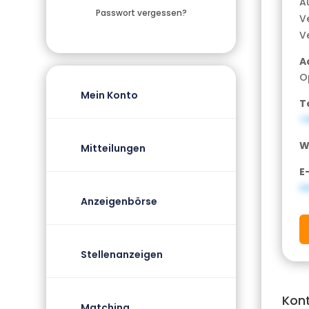
A
Passwort vergessen?
V
V
A
O
Mein Konto
T
+
W
Mitteilungen
E
n
Anzeigenbörse
Stellenanzeigen
Kon
Matching