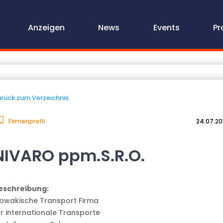
Anzeigen
News
Events
Pr
rück zum Verzeichnis.
Firmenprofil
24.07.2
NIVARO ppm.S.R.O.
eschreibung:
lowakische Transport Firma
ür internationale Transporte