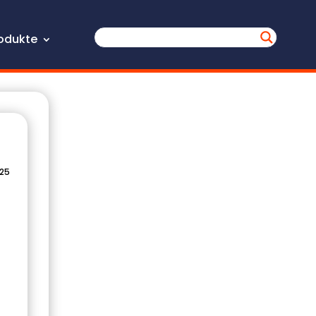
odukte
025