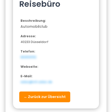
Reisebüro
Beschreibung:
Automobilclub
Adresse:
40233 Düsseldorf
Telefon:
8005101112
Webseite:
E-Mail:
adac@nrh.adac.de
← Zurück zur Übersicht