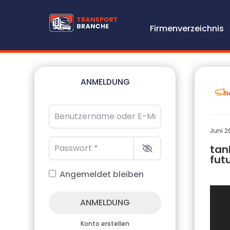
Firmenverzeichnis
ANMELDUNG
N
Benutzername oder E-Mail-Adresse
*
Juni 2
Passwort
*
tan
fut
Angemeldet bleiben
ANMELDUNG
Konto erstellen