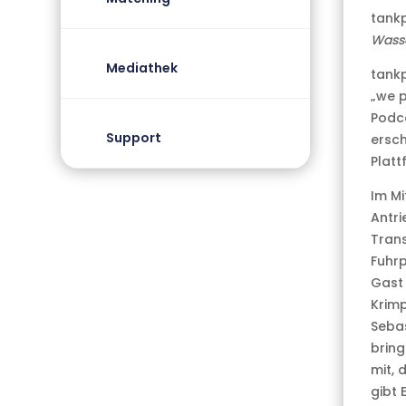
tankp
Wasse
Mediathek
tankp
„we p
Podca
Support
ersch
Platt
Im Mi
Antri
Trans
Fuhrp
Gast 
Krimp
Sebas
bring
mit, 
gibt 