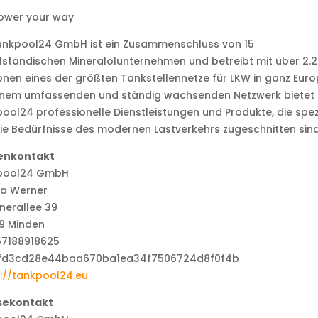
ower your way
tankpool24 GmbH ist ein Zusammenschluss von 15
lständischen Mineralölunternehmen und betreibt mit über 2.
onen eines der größten Tankstellennetze für LKW in ganz Euro
einem umfassenden und ständig wachsenden Netzwerk bietet
ool24 professionelle Dienstleistungen und Produkte, die spezi
ie Bedürfnisse des modernen Lastverkehrs zugeschnitten sind
enkontakt
pool24 GmbH
ka Werner
nerallee 39
9 Minden
57188918625
://tankpool24.eu
sekontakt