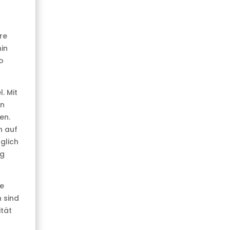
re
in
o
. Mit
en
en.
n auf
glich
ng
le
 sind
ität