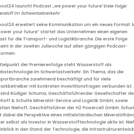
ool24 launcht Podcast „we power your future“
Erste Folge:
rstoff im Schwerlastverkehr
ool24 erweitert seine Kommunikation um ein neues Format: M
ower your future“ startet das Unternehmen einen eigenen
st für die Transport- und Logistikbranche. Die erste Folge
eint in der zweiten Juliwoche auf allen gängigen Podcast-
formen.
ttelpunkt der Premierenfolge steht Wasserstoff als
ebstechnologie im Schwerlastverkehr. Ein Thema, das die
portbranche zunehmend beschäftigt und für viele
arkbetreiber mit konkreten Investitionsfragen verbunden ist.
sind Rüdiger Schuma, Geschäftsführender Gesellschafter de
hoff & Schulte Mineralöl-Service und Logistik GmbH, sowie
tian Niehoff, Geschäftsführer der H2 Powercell GmbH. Schu
t dabei die Perspektive eines mittelständischen Mineralölhän
der selbst als Investor in Wasserstofftechnologie aktiv ist. Nie
Einblick in den Stand der Technologie, die Infrastrukturentwic