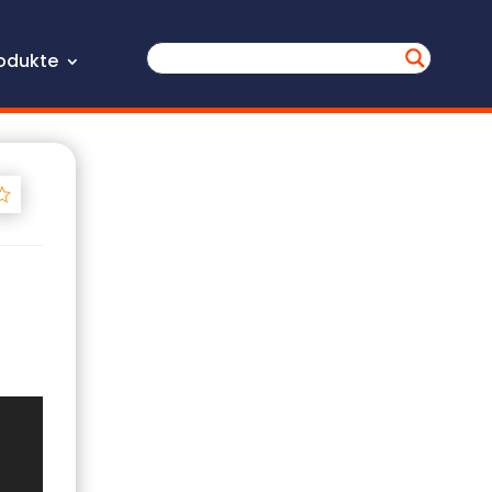
odukte
Track