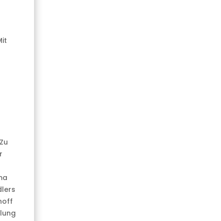
it
 Zu
r
ma
dlers
hoff
klung