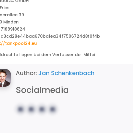
pool24 GmbH
Fries
nerallee 39
9 Minden
57188918624
://tankpool24.eu
ildrechte liegen bei dem Verfasser der Mittei
Author:
Jan Schenkenbach
Socialmedia