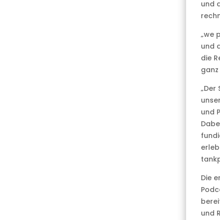
und d
rechn
„we p
und a
die R
ganz
„Der 
unse
und P
Dabei
fundi
erleb
tank
Die e
Podca
berei
und R