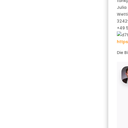
tank
Julia 
Wetti
3242
+49 
https
Die B