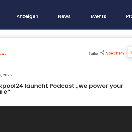
Anzeigen
News
Events
Pr
Speichern
ews
Teilen
6, 2026
kpool24 launcht Podcast „we power your
ure“