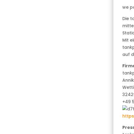
we p
Die 
mitte
Stati
Mit 
tankp
auf d
Firm
tank
Anni
Wetti
3242
+49 
https
Pres