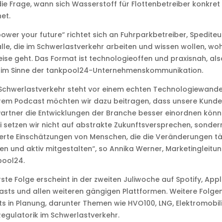
ie Frage, wann sich Wasserstoff für Flottenbetreiber konkret
et.
ower your future“ richtet sich an Fuhrparkbetreiber, Spediteu
lle, die im Schwerlastverkehr arbeiten und wissen wollen, woh
eise geht. Das Format ist technologieoffen und praxisnah, als
 im Sinne der tankpool24-Unternehmenskommunikation.
Schwerlastverkehr steht vor einem echten Technologiewandel
rem Podcast möchten wir dazu beitragen, dass unsere Kund
artner die Entwicklungen der Branche besser einordnen könn
 setzen wir nicht auf abstrakte Zukunftsversprechen, sonder
erte Einschätzungen von Menschen, die die Veränderungen tä
en und aktiv mitgestalten“, so Annika Werner, Marketingleitu
pool24.
rste Folge erscheint in der zweiten Juliwoche auf Spotify, App
sts und allen weiteren gängigen Plattformen. Weitere Folgen
ts in Planung, darunter Themen wie HVO100, LNG, Elektromobil
egulatorik im Schwerlastverkehr.