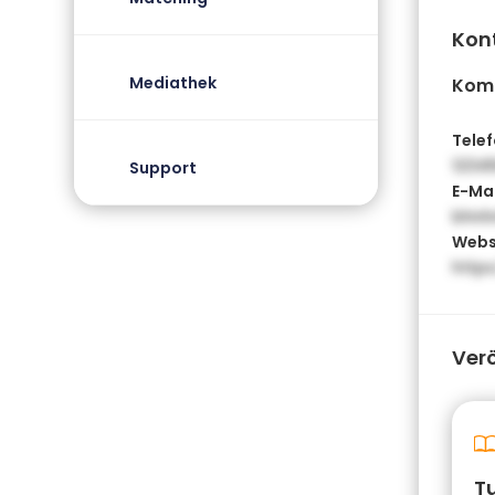
Kon
Mediathek
Kom
Telef
1234
Support
E-Mai
bhnh
Webs
http
Ver
T