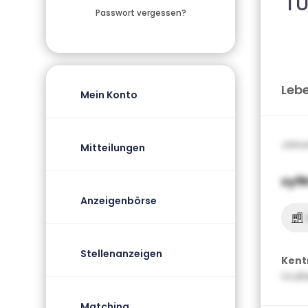
T
Passwort vergessen?
Leb
Mein Konto
Janua
Mitteilungen
xyfR
Anzeigenbörse
Stellenanzeigen
Kent
Vcdf
Matching