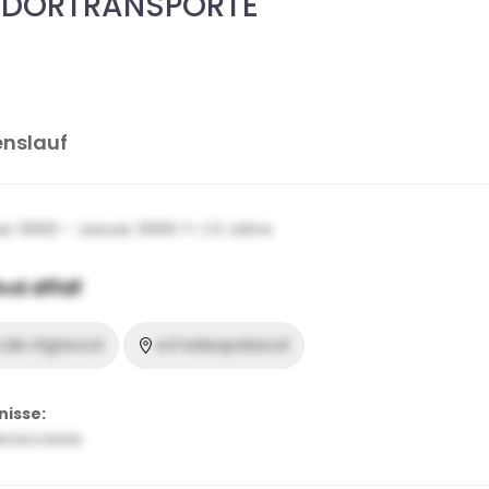
UDORTRANSPORTE
enslauf
r 0000 – Januar 0000 ?> | 0 Jahre
vd dffdf
cde vfgtevcd
vcf edwqsdascd
nisse:
eraccasas