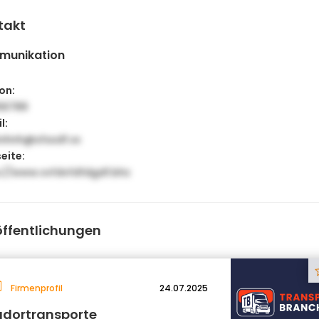
takt
munikation
on:
56789
l:
nhnh@sfssdf.vx
eite:
s://www.vvfdvfdfdgdf.bhz
öffentlichungen
Firmenprofil
24.07.2025
udortransporte