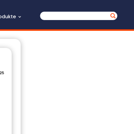
odukte
025