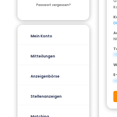
G
Passwort vergessen?
K
K
D
A
Mein Konto
N
T
1
Mitteilungen
W
E
Anzeigenbörse
m
Stellenanzeigen
Matching