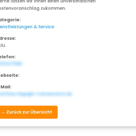
erne lassen wir Ihnen einen unverbindlichen
ostenvoranschlag zukommen.
ategorie:
ienstleistungen & Service
dresse:
ULL
elefon:
753227068
ebseite:
-Mail:
atthias.feige@x-tremeevents.de
← Zurück zur Übersicht