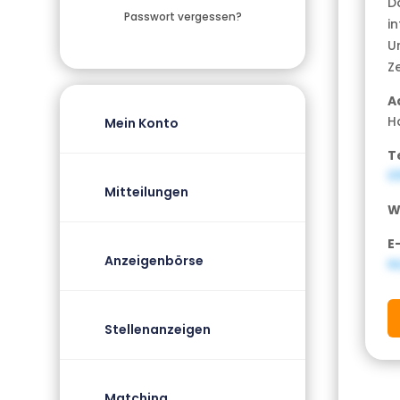
D
Passwort vergessen?
in
U
Z
A
H
Mein Konto
T
0
Mitteilungen
W
E
Anzeigenbörse
N
Stellenanzeigen
Matching