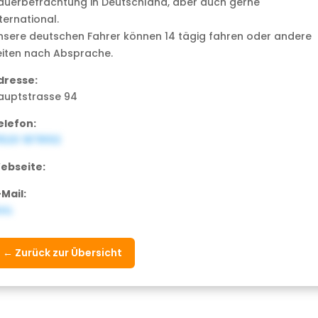
auerbefrachtung in Deutschland, aber auch gerne
ternational.
nsere deutschen Fahrer können 14 tägig fahren oder andere
eiten nach Absprache.
dresse:
auptstrasse 94
elefon:
1520 1878102
ebseite:
-Mail:
ULL
← Zurück zur Übersicht