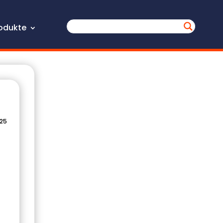
odukte
025