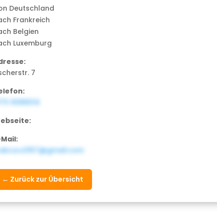
on Deutschland
ach Frankreich
ach Belgien
ach Luxemburg
dresse:
scherstr. 7
elefon:
173 9389314
ebseite:
-Mail:
.akcuru1357@gmail.com
← Zurück zur Übersicht