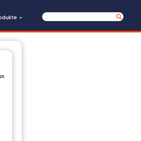
odukte
025