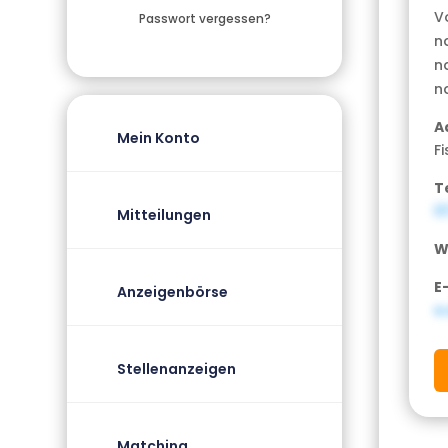
V
Passwort vergessen?
n
n
n
A
Mein Konto
Fi
T
0
Mitteilungen
W
E
Anzeigenbörse
e
Stellenanzeigen
Matching