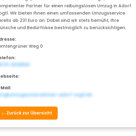
ompetenter Partner für einen reibungslosen Umzug in Adorf
ogtl. Wir bieten Ihnen einen umfassenden Umzugsservice
reits ab 231 Euro an. Dabei sind wir stets bemüht, Ihre
ünsche und Bedürfnisse bestmöglich zu berücksichtigen.
dresse:
emtengrüner Weg 0
elefon:
1579-2539600
ebseite:
-Mail:
nfo@umzugsunternehmen-adorf-vogtl.de
← Zurück zur Übersicht