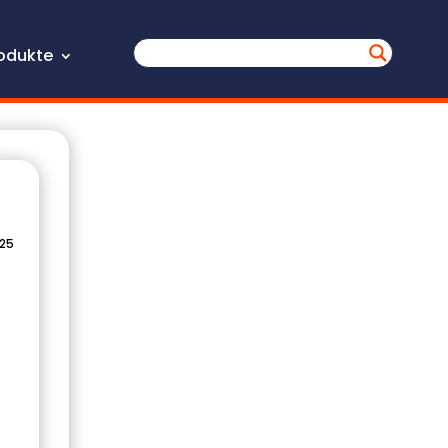
odukte
025