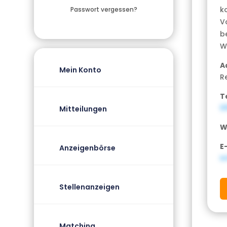
k
Passwort vergessen?
V
be
W
A
Mein Konto
R
T
0
Mitteilungen
W
E
Anzeigenbörse
I
Stellenanzeigen
Matching