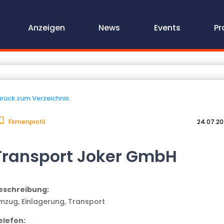
Anzeigen
News
Events
Pr
rück zum Verzeichnis.
Firmenprofil
24.07.2
Transport Joker GmbH
eschreibung:
mzug, Einlagerung, Transport
elefon: