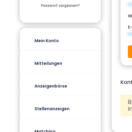
0
Passwort vergessen?
W
E
i
Mein Konto
Mitteilungen
Kon
Anzeigenbörse
B
I
Stellenanzeigen
Matching