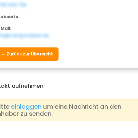
7191 343 736
ebseite:
-Mail:
nfo@transportjoker.de
← Zurück zur Übersicht
takt aufnehmen
itte
einloggen
um eine Nachricht an den
nhaber zu senden.