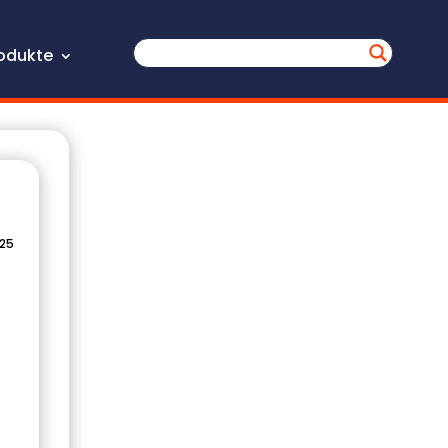
odukte
025