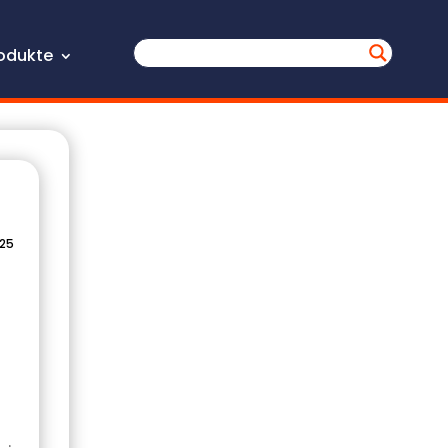
odukte
025