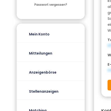
k
Passwort vergessen?
a
g
S
e
W
Mein Konto
T
0
Mitteilungen
W
E
m
Anzeigenbörse
Stellenanzeigen
Kon
Matching