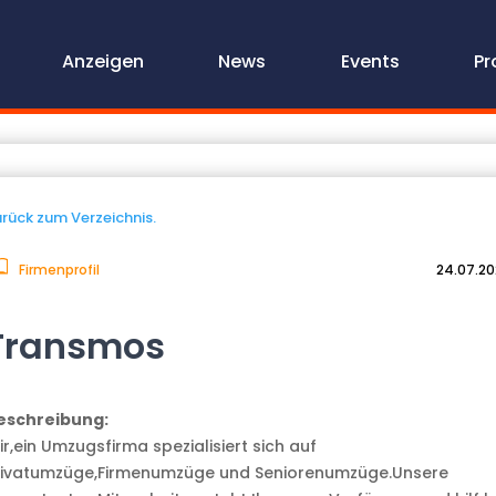
Anzeigen
News
Events
Pr
rück zum Verzeichnis.
Firmenprofil
24.07.2
Transmos
eschreibung:
r,ein Umzugsfirma spezialisiert sich auf
rivatumzüge,Firmenumzüge und Seniorenumzüge.Unsere