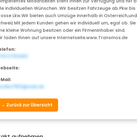
ompetentes Mitaarbeiten steht Ihnen zur Verfügung und hilf b
lle individuellen Wünschen .Wir besitzen Fahrzeuge ab Pkw bis
rosse Lkw.Wir bieten auch Umzüge innerhalb in Osterreich,und
chweiz.Mit jedem Kunden gehen wir individuell um, egal ob. Sie
ine kleine Wohnung besitzen oder ein Firmeninhaber sind.
ir laden Ihnen auf unsere Internetseite.www.Transmos.de
elefon:
17672753463
ebseite:
-Mail:
onika7803@web.de
← Zurück zur Übersicht
takt aufnehmen