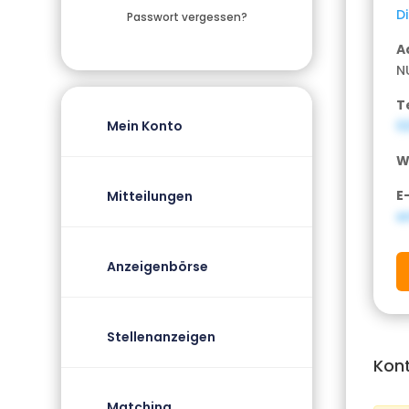
D
Passwort vergessen?
A
N
T
0
Mein Konto
W
E
Mitteilungen
e
Anzeigenbörse
Stellenanzeigen
Kon
Matching