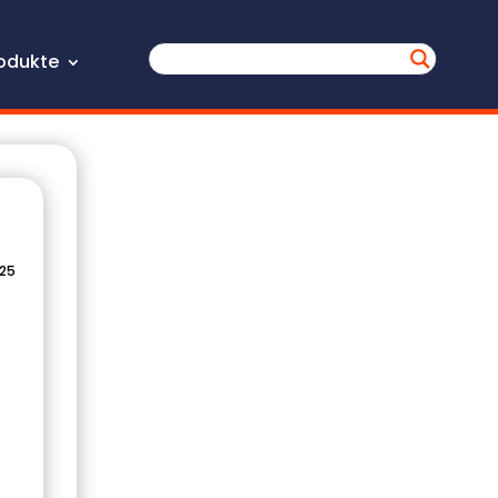
odukte
025