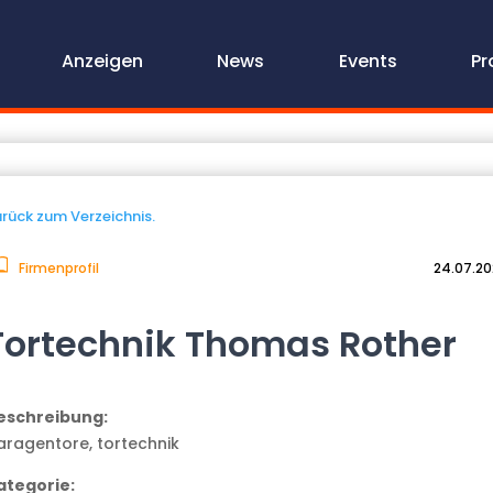
Anzeigen
News
Events
Pr
rück zum Verzeichnis.
Firmenprofil
24.07.2
Tortechnik Thomas Rother
eschreibung:
aragentore, tortechnik
ategorie: