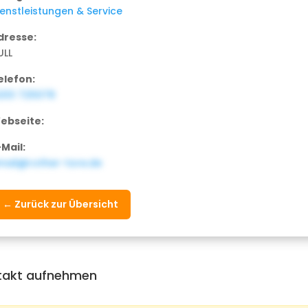
ienstleistungen & Service
dresse:
ULL
elefon:
203 725078
ebseite:
-Mail:
mail@rother-tore.de
← Zurück zur Übersicht
takt aufnehmen