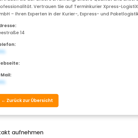
rofessionalität. Vertrauen Sie auf Terminkurier Xpress-LogistiX
mbH – Ihren Experten in der Kurier-, Express- und Paketlogistik
dresse:
eestraße 14
elefon:
ULL
ebseite:
-Mail:
ULL
← Zurück zur Übersicht
takt aufnehmen