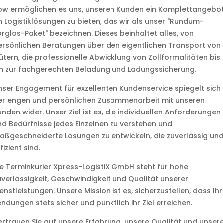
ow ermöglichen es uns, unseren Kunden ein Komplettangebo
n Logistiklösungen zu bieten, das wir als unser "Rundum-
orglos-Paket" bezeichnen. Dieses beinhaltet alles, von
ersönlichen Beratungen über den eigentlichen Transport von
ütern, die professionelle Abwicklung von Zollformalitäten bis
in zur fachgerechten Beladung und Ladungssicherung.
nser Engagement für exzellenten Kundenservice spiegelt sich 
er engen und persönlichen Zusammenarbeit mit unseren
nden wider. Unser Ziel ist es, die individuellen Anforderungen
nd Bedürfnisse jedes Einzelnen zu verstehen und
aßgeschneiderte Lösungen zu entwickeln, die zuverlässig un
fizient sind.
ie Terminkurier Xpress-LogistiX GmbH steht für hohe
uverlässigkeit, Geschwindigkeit und Qualität unserer
enstleistungen. Unsere Mission ist es, sicherzustellen, dass Ihr
ndungen stets sicher und pünktlich ihr Ziel erreichen.
ertrauen Sie auf unsere Erfahrung, unsere Qualität und unser