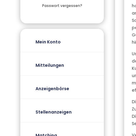
h
Passwort vergessen?
a
S
p
G
Mein Konto
h
U
d
Mitteilungen
Ku
u
m
Anzeigenbörse
ef
D
Z
Stellenanzeigen
Di
Se
V
Matching