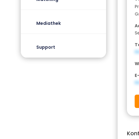
P
G
Mediathek
A
S
T
Support
N
W
E
N
Kon