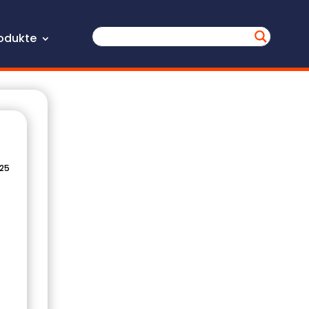
odukte
025