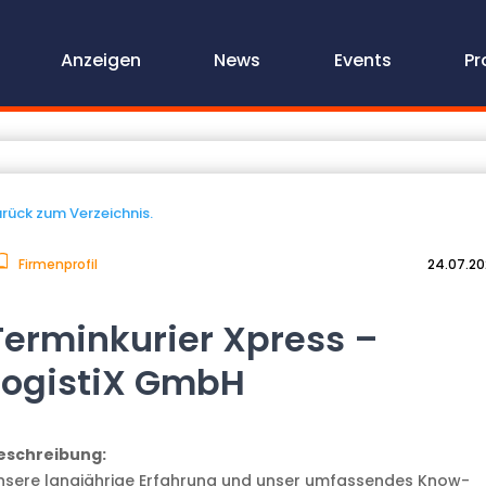
Anzeigen
News
Events
Pr
rück zum Verzeichnis.
Firmenprofil
24.07.2
Terminkurier Xpress –
LogistiX GmbH
eschreibung:
nsere langjährige Erfahrung und unser umfassendes Know-