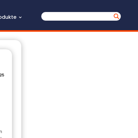
odukte
025
n