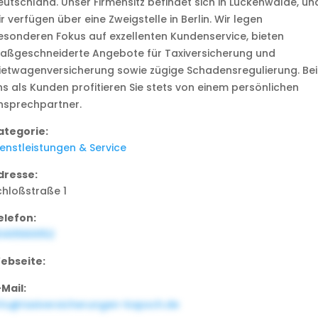
eutschland. Unser Firmensitz befindet sich in Luckenwalde, un
r verfügen über eine Zweigstelle in Berlin. Wir legen
esonderen Fokus auf exzellenten Kundenservice, bieten
aßgeschneiderte Angebote für Taxiversicherung und
ietwagenversicherung sowie zügige Schadensregulierung. Bei
ns als Kunden profitieren Sie stets von einem persönlichen
nsprechpartner.
ategorie:
ienstleistungen & Service
dresse:
chloßstraße 1
elefon:
040560052
ebseite:
-Mail:
nfo@taxiversicherungen-kapsch.de