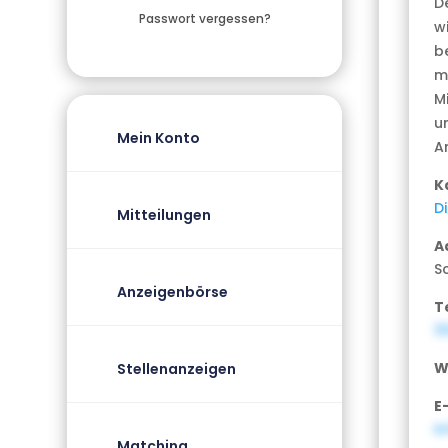
D
Passwort vergessen?
wi
b
m
M
u
Mein Konto
A
K
D
Mitteilungen
A
S
Anzeigenbörse
T
3
W
Stellenanzeigen
E
i
Matching