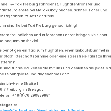
chnell 🚗 Taxi Freiburg Fahrdienst, Flughafentransfer und
hauffeurdienste bei MyTaxiOkay buchen. Schnell, sicher und
nstig fahren. ☎️ Jetzt anrufen!
nn sind Sie bei Taxi Freiburg genau richtig!
nsere freundlichen und erfahrenen Fahrer bringen Sie sicher
nd bequem an Ihr Ziel.
ie benötigen ein Taxi zum Flughafen, einen Einkaufsbummel in
er Stadt, Geschäftstermine oder eine stressfreie Fahrt zu Ihr
rzttermin.
r sind für Sie da. Reisen Sie mit uns und genießen Sie jedes Ma
ine reibungslose und angenehme Fahrt.
einrich-Heine Straße 1
9117 Freiburg im Breisgau
elefon: +49(0)76129088988"
ategorie:
aden-Württemberg
,
Dienstleistungen & Service