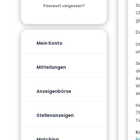
S
Passwort vergessen?
C
gü
Da
Mein Konto
U
u
S
Mitteilungen
d
A
Wi
Anzeigenbörse
e
H
7
Stellenanzeigen
T
K
B
Matching