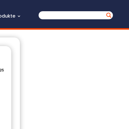
odukte
025