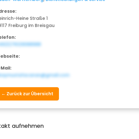
dresse:
einrich-Heine Straße 1
9117 Freiburg im Breisgau
elefon:
49(0)76129088988
ebseite:
-Mail:
kaymustafacanan@gmail.com
← Zurück zur Übersicht
takt aufnehmen