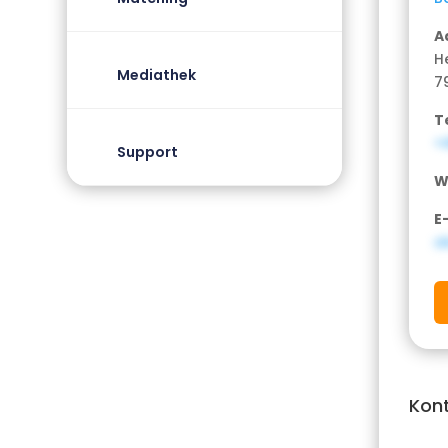
A
H
Mediathek
7
T
+
Support
W
E
o
Kon