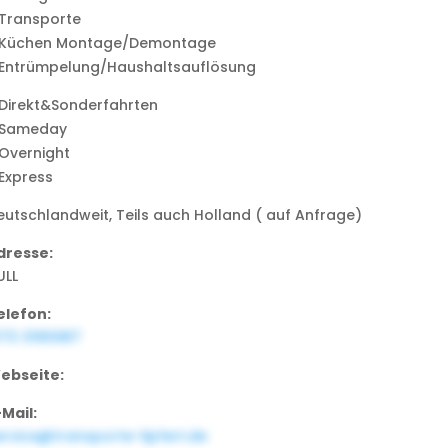
 Transporte
 Küchen Montage/Demontage
 Entrümpelung/Haushaltsauflösung
 Direkt&Sonderfahrten
 Sameday
 Overnight
 Express
eutschlandweit, Teils auch Holland ( auf Anfrage)
dresse:
ULL
elefon:
173 3165987
ebseite:
-Mail:
ervice@transporte-lipfert.de