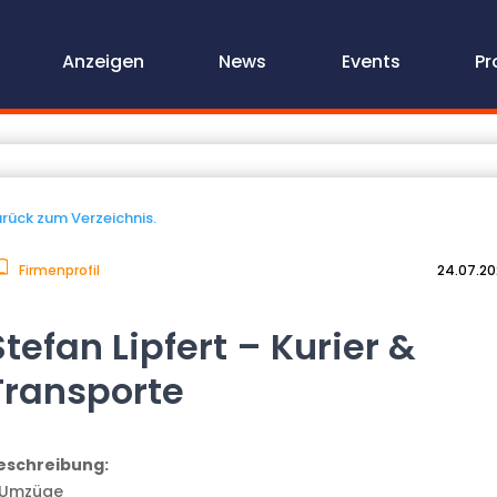
Anzeigen
News
Events
Pr
rück zum Verzeichnis.
Firmenprofil
24.07.2
Stefan Lipfert – Kurier &
Transporte
eschreibung:
 Umzüge