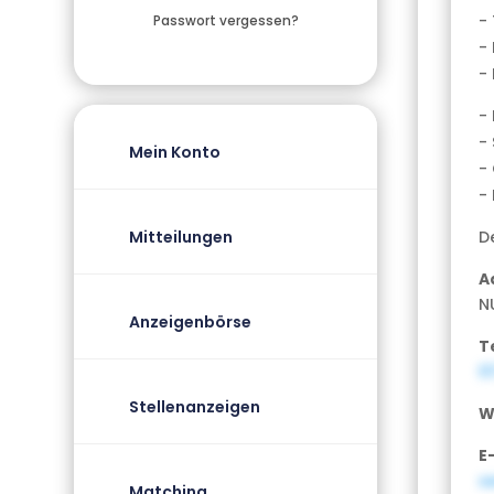
-
Passwort vergessen?
-
-
-
-
Mein Konto
-
-
D
Mitteilungen
A
N
Anzeigenbörse
T
0
Stellenanzeigen
W
E
s
Matching