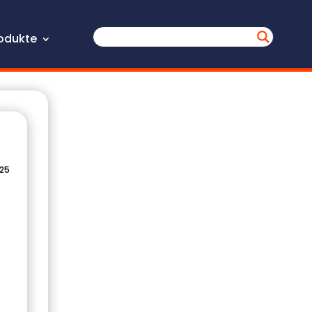
odukte
025