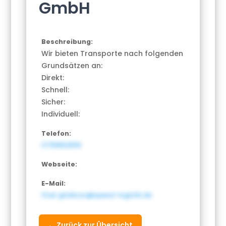
GmbH
Beschreibung:
Wir bieten Transporte nach folgenden
Grundsätzen an:
Direkt:
Schnell:
Sicher:
Individuell:
Telefon:
071158528116
Webseite:
E-Mail:
thair.ghalioun@speed-logistik.de
← Zurück zur Übersicht