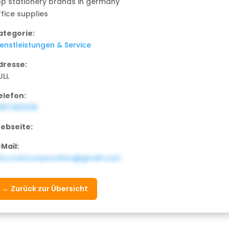
op stationery brands in germany
ffice supplies
ategorie:
ienstleistungen & Service
dresse:
ULL
elefon:
997461238
ebseite:
-Mail:
nfo.crestcorporation@gmail.com
← Zurück zur Übersicht