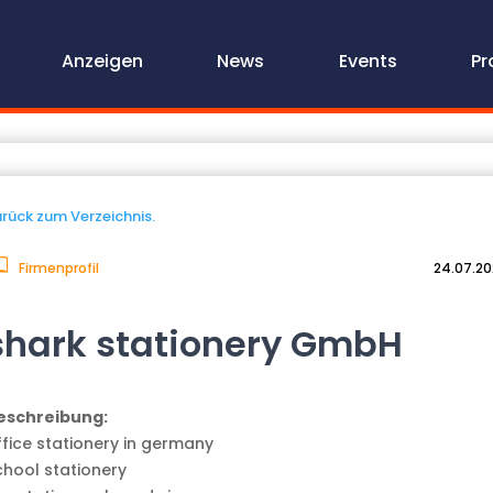
Anzeigen
News
Events
Pr
rück zum Verzeichnis.
Firmenprofil
24.07.2
shark stationery GmbH
eschreibung:
ffice stationery in germany
chool stationery