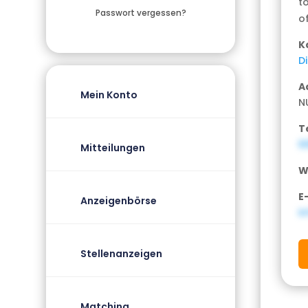
t
Passwort vergessen?
o
K
D
A
Mein Konto
N
T
6
Mitteilungen
W
E
Anzeigenbörse
i
Stellenanzeigen
Matching