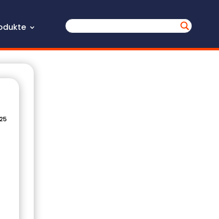
odukte
025