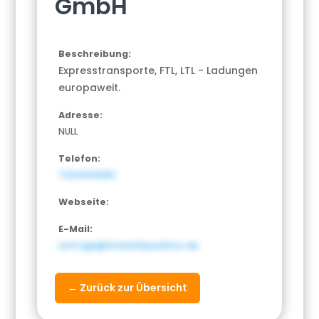
GmbH
Beschreibung:
Expresstransporte, FTL, LTL - Ladungen
europaweit.
Adresse:
NULL
Telefon:
72314194580
Webseite:
E-Mail:
anfrage@SchenkSpedition.de
← Zurück zur Übersicht