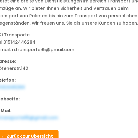
ietet eine breite von Dienstleistungen im Bereich Transport un
mzüge an. Wir bieten Ihnen Sicherheit und Vertrauen beim
ransport von Paketen bis hin zum Transport von persönlichen
egenständen. Wir freuen uns, Sie als unsere Kunden zu haben.
&i Transporte
el.015142446284
-mail: ri.transporte95@gmail.com
dresse:
öfenerstr.142
elefon:
5142446284
ebseite:
-Mail:
i.transporte95@gmail.com
← Zurück zur Übersicht