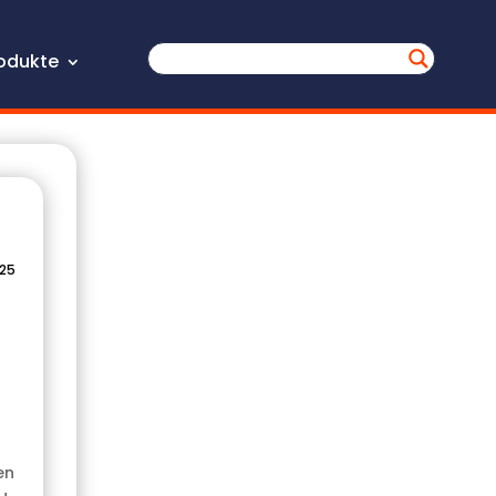
odukte
025
en