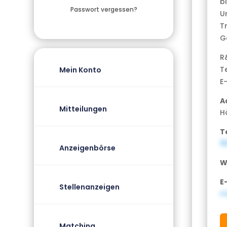
b
Passwort vergessen?
U
T
G
R
T
Mein Konto
E
A
Mitteilungen
H
T
1
Anzeigenbörse
W
E
Stellenanzeigen
r
Matching