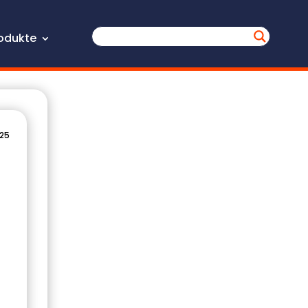
odukte
025