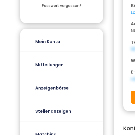
K
Passwort vergessen?
Lo
A
N
Mein Konto
T
1
W
Mitteilungen
E
r
Anzeigenbörse
Stellenanzeigen
Kon
Matching