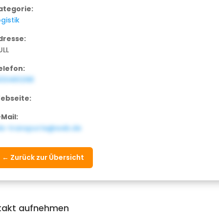
ategorie:
gistik
dresse:
ULL
elefon:
633461298
ebseite:
-Mail:
ds-transporte@web.de
← Zurück zur Übersicht
takt aufnehmen