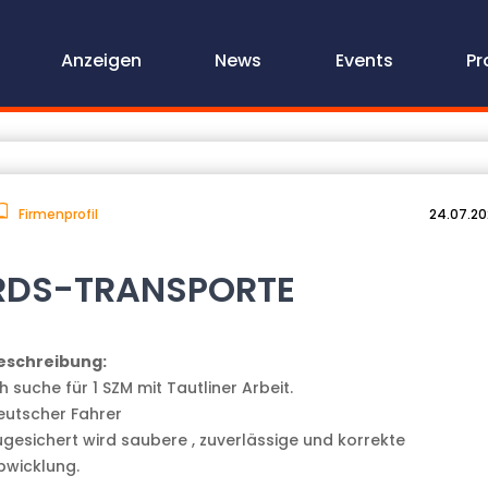
Anzeigen
News
Events
Pr
Firmenprofil
24.07.2
RDS-TRANSPORTE
eschreibung:
h suche für 1 SZM mit Tautliner Arbeit.
eutscher Fahrer
ugesichert wird saubere , zuverlässige und korrekte
bwicklung.