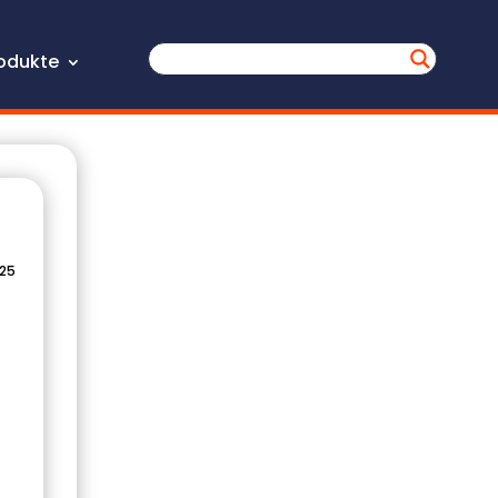
odukte
025