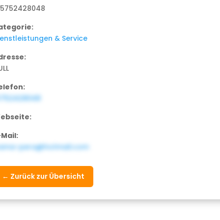
15752428048
ategorie:
ienstleistungen & Service
dresse:
ULL
elefon:
5752428048
ebseite:
-Mail:
vama-pera@hotmail.com
← Zurück zur Übersicht