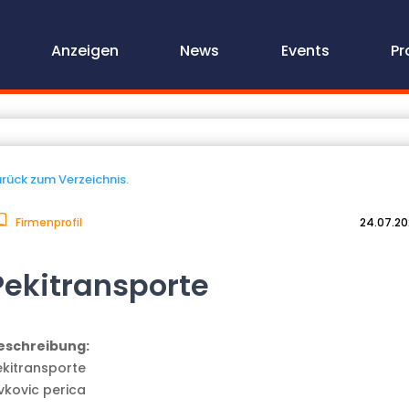
Anzeigen
News
Events
Pr
rück zum Verzeichnis.
Firmenprofil
24.07.2
Pekitransporte
eschreibung:
ekitransporte
ivkovic perica