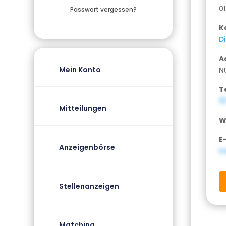
0
Passwort vergessen?
K
D
A
Mein Konto
N
T
1
Mitteilungen
W
E
Anzeigenbörse
i
Stellenanzeigen
Matching