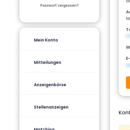
al
Passwort vergessen?
A
N
T
1
Mein Konto
W
E
Mitteilungen
a
Anzeigenbörse
Stellenanzeigen
Kon
Matching