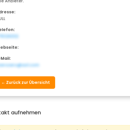
le Anbieter.
dresse:
ULL
elefon:
715126332
ebseite:
-Mail:
zerozero@aol.com
← Zurück zur Übersicht
takt aufnehmen