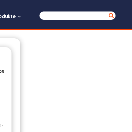
odukte
025
ür