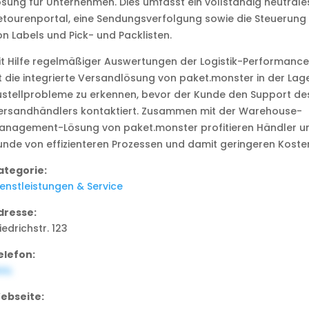
ösung für Unternehmen. Dies umfasst ein vollständig neutrale
etourenportal, eine Sendungsverfolgung sowie die Steuerung
on Labels und Pick- und Packlisten.
it Hilfe regelmäßiger Auswertungen der Logistik-Performance
st die integrierte Versandlösung von paket.monster in der Lage
ustellprobleme zu erkennen, bevor der Kunde den Support de
ersandhändlers kontaktiert. Zusammen mit der Warehouse-
anagement-Lösung von paket.monster profitieren Händler u
unde von effizienteren Prozessen und damit geringeren Koste
ategorie:
ienstleistungen & Service
dresse:
iedrichstr. 123
elefon:
ULL
ebseite: