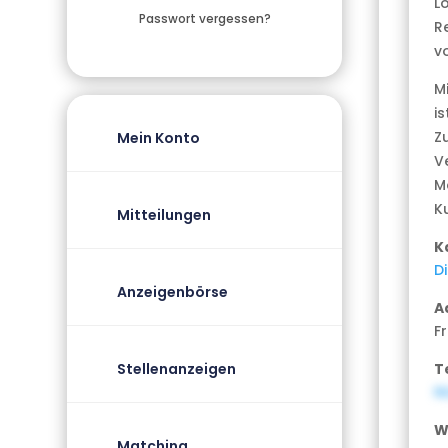
L
Passwort vergessen?
R
v
M
i
Z
Mein Konto
V
M
K
Mitteilungen
K
D
Anzeigenbörse
A
Fr
T
Stellenanzeigen
N
W
Matching