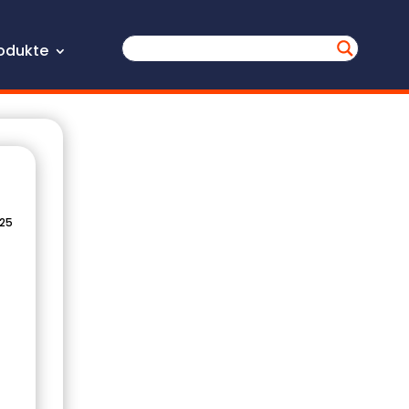
odukte
025