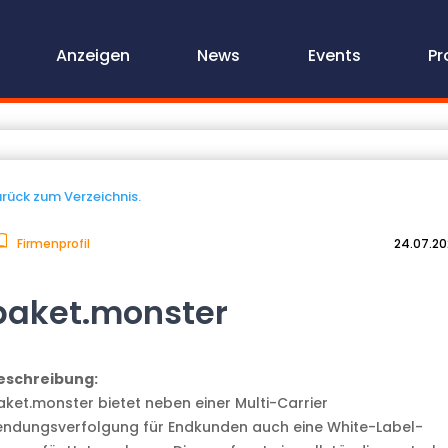
Anzeigen
News
Events
Pr
rück zum Verzeichnis.
Firmenprofil
24.07.2
paket.monster
eschreibung:
aket.monster bietet neben einer Multi-Carrier
endungsverfolgung für Endkunden auch eine White-Label-