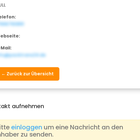
ULL
elefon:
7666760891
ebseite:
-Mail:
nfo@packtrans24.de
← Zurück zur Übersicht
takt aufnehmen
itte
einloggen
um eine Nachricht an den
nhaber zu senden.