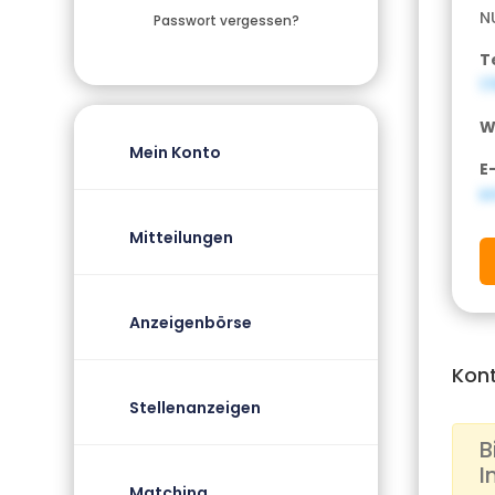
N
Passwort vergessen?
T
1
W
Mein Konto
E
i
Mitteilungen
Anzeigenbörse
Kon
Stellenanzeigen
B
I
Matching