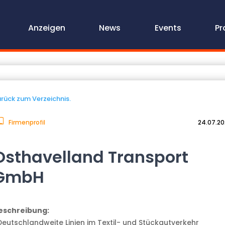
Anzeigen
News
Events
Pr
rück zum Verzeichnis.
Firmenprofil
24.07.2
Osthavelland Transport
GmbH
eschreibung:
Deutschlandweite Linien im Textil- und Stückgutverkehr