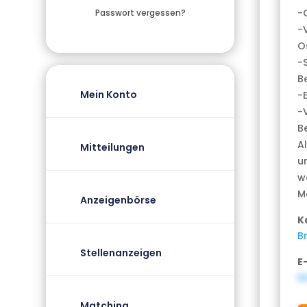
-
Passwort vergessen?
-
O
-
B
Mein Konto
-E
-
B
A
Mitteilungen
u
w
M
Anzeigenbörse
K
B
Stellenanzeigen
E
N
Matching