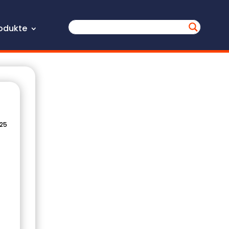
odukte
025