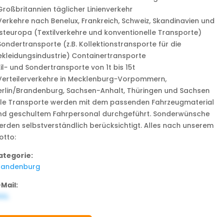
Großbritannien täglicher Linienverkehr
Verkehre nach Benelux, Frankreich, Schweiz, Skandinavien und
steuropa (Textilverkehre und konventionelle Transporte)
Sondertransporte (z.B. Kollektionstransporte für die
ekleidungsindustrie) Containertransporte
il- und Sondertransporte von 1t bis 15t
Verteilerverkehre in Mecklenburg-Vorpommern,
erlin/Brandenburg, Sachsen-Anhalt, Thüringen und Sachsen
lle Transporte werden mit dem passenden Fahrzeugmaterial
nd geschultem Fahrpersonal durchgeführt. Sonderwünsche
erden selbstverständlich berücksichtigt. Alles nach unserem
otto:
ategorie:
randenburg
-Mail:
ULL