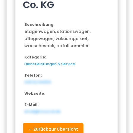
Co. KG
Beschreibung:
etagenwagen, stationswagen,
pflegewagen, vakuumgeraet,
waeschesack, abfallsammler
Kategorie:
Dienstleistungen & Service
Telefon:
049 52 940513
Webseite:
E-Mail:
email@novocal.de
← Zurück zur Übersicht