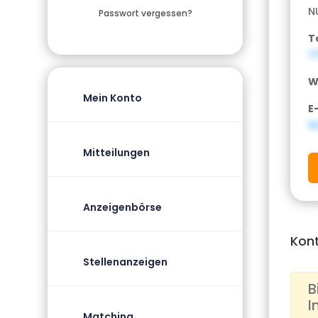
N
Passwort vergessen?
T
1
W
Mein Konto
E
N
Mitteilungen
Anzeigenbörse
Kon
Stellenanzeigen
B
I
Matching