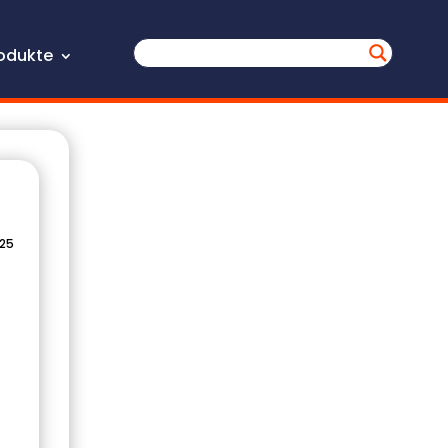
odukte
025