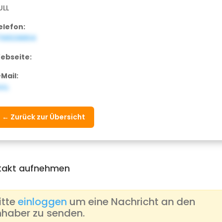
ULL
elefon:
736538804
ebseite:
-Mail:
ULL
← Zurück zur Übersicht
takt aufnehmen
itte
einloggen
um eine Nachricht an den
nhaber zu senden.