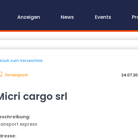
Anzeigen
News
Events
Pr
rück zum Verzeichnis.
Firmenprofil
24.07.2
Micri cargo srl
eschreibung:
ransport express
dresse: