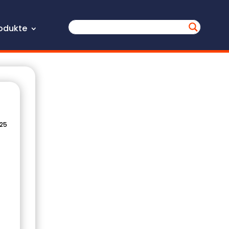
odukte
025