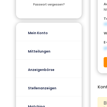
A
Passwort vergessen?
N
T
4
Mein Konto
W
E
g
Mitteilungen
Anzeigenbörse
Kon
Stellenanzeigen
B
Matching