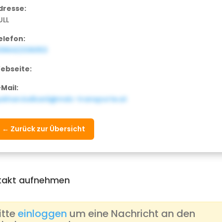
dresse:
ULL
elefon:
36642336053
ebseite:
-Mail:
okhan.kalkanli@mdc-transporte.at
← Zurück zur Übersicht
takt aufnehmen
itte
einloggen
um eine Nachricht an den