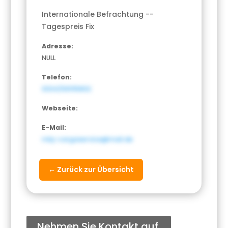
Internationale Befrachtung --
Tagespreis Fix
Adresse:
NULL
Telefon:
0034/691115802
Webseite:
E-Mail:
mbj-cargaservice@mail.de
← Zurück zur Übersicht
Nehmen Sie Kontakt auf.