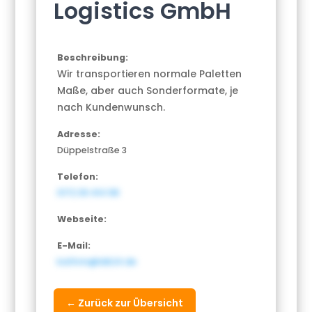
Logistics GmbH
Beschreibung:
Wir transportieren normale Paletten
Maße, aber auch Sonderformate, je
nach Kundenwunsch.
Adresse:
Düppelstraße 3
Telefon:
0172 39 414 98
Webseite:
E-Mail:
kathrin@ldk24.de
← Zurück zur Übersicht