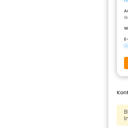
A
G
W
E
i
Kon
B
I