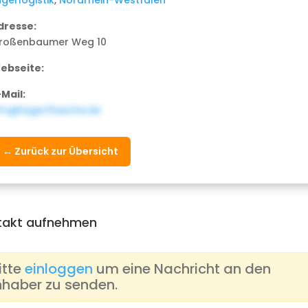
dresse:
roßenbaumer Weg 10
ebseite:
-Mail:
nfo@lagerflaeche.de
← Zurück zur Übersicht
takt aufnehmen
itte
einloggen
um eine Nachricht an den
nhaber zu senden.