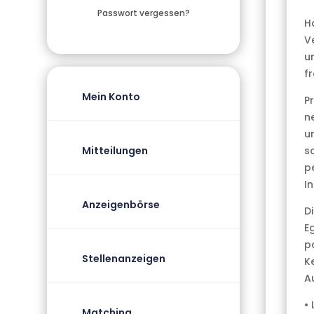
Passwort vergessen?
Ha
V
u
f
Mein Konto
P
n
u
s
Mitteilungen
p
I
Anzeigenbörse
Di
E
pa
Stellenanzeigen
K
A
• 
Matching