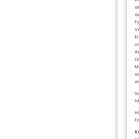
an
a
F
V
E
v
A
Li
M
a
w
Sc
h
H
F
K
La