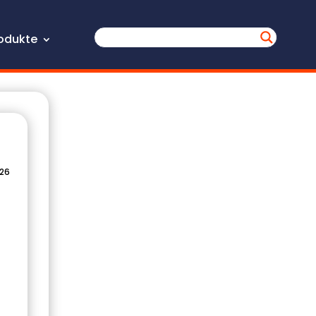
odukte
026