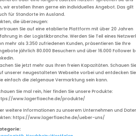
, wir erstellen Ihnen gerne ein individuelles Angebot. Das gilt
uch für Standorte im Ausland.
akten, die überzeugen:
ertrauen Sie auf eine etablierte Plattform mit über 20 Jahren
rfahrung in der Logistikbranche. Werden Sie Teil eines Netzwer
on mehr als 3.350 zufriedenen Kunden, präsentieren Sie Ihre
ngebote jährlich 80.000 Besuchern und über 16.000 Follower b
nkedin.
achen Sie jetzt mehr aus Ihren freien Kapazitäten. Schauen Si
uf unserer neugestalteten Webseite vorbei und entdecken Sie
ie einfach die zielgenaue Vermarktung sein kann.
hauen Sie mal rein, hier finden Sie unsere Produkte:
ttps://www.lagerflaeche.de/produkte/
ier weitere Informationen zu unserem Unternehmen und Date
akten: https://www.lagerflaeche.de/ueber-uns/
ategorie:
gerlogistik
,
Nordrhein-Westfalen