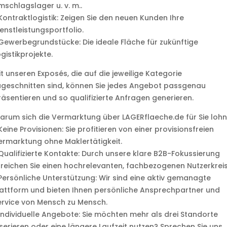
mschlagslager u. v. m..
 Kontraktlogistik: Zeigen Sie den neuen Kunden Ihre
enstleistungsportfolio.
 Gewerbegrundstücke: Die ideale Fläche für zukünftige
gistikprojekte.
it unseren Exposés, die auf die jeweilige Kategorie
ugeschnitten sind, können Sie jedes Angebot passgenau
räsentieren und so qualifizierte Anfragen generieren.
arum sich die Vermarktung über LAGERflaeche.de für Sie lohn
Keine Provisionen: Sie profitieren von einer provisionsfreien
ermarktung ohne Maklertätigkeit.
 Qualifizierte Kontakte: Durch unsere klare B2B-Fokussierung
rreichen Sie einen hochrelevanten, fachbezogenen Nutzerkreis
 Persönliche Unterstützung: Wir sind eine aktiv gemanagte
lattform und bieten Ihnen persönliche Ansprechpartner und
ervice von Mensch zu Mensch.
 Individuelle Angebote: Sie möchten mehr als drei Standorte
nserieren oder eine längere Laufzeit nutzen? Sprechen Sie uns