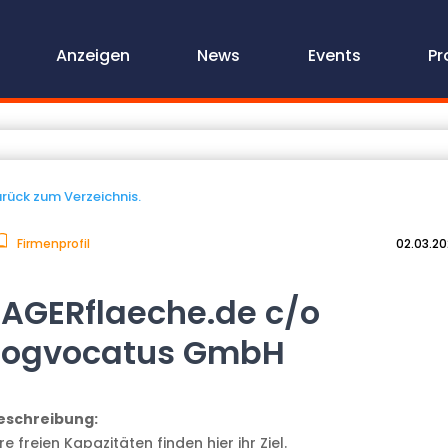
Anzeigen
News
Events
Pr
rück zum Verzeichnis.
Firmenprofil
02.03.2
LAGERflaeche.de c/o
Logvocatus GmbH
eschreibung:
re freien Kapazitäten finden hier ihr Ziel.