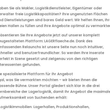
ben Sie als Makler, Logistikdienstleister, Eigentümer oder
erwalter freie Logistikkapazitäten? Ihre ungenutzten Flächen
nd Dienstleistungen sind bares Geld wert. Wir helfen Ihnen, Ihr
reien Hallen zu füllen und Ihre Angebote optimal zu vermarkte
räsentieren Sie Ihre Angebote jetzt auf unserer komplett
eugestalteten Plattform: LAGERflaeche.de. Dank des
mfassenden Relaunchs ist unsere Seite nun noch intuitiver,
chneller und benutzerfreundlicher. So werden Ihre Inserate
erfekt in Szene gesetzt und zielgenau von den richtigen
nteressenten gefunden.
e spezialisierte Plattform für Ihr Angebot
gal, was Sie vermarkten möchten – wir bieten Ihnen die
ssende Bühne. Unser Portal gliedert sich klar in die drei
ernbereiche der Lagerlogistik, damit Ihr Angebot die maximal
ufmerksamkeit von Suchenden erhält:
Logistikimmobilien: Lagerhallen, Produktionshallen,