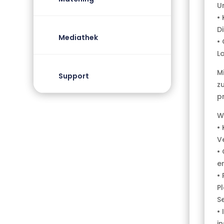
U
•
Di
Mediathek
•
Lo
M
Support
z
p
W
• 
V
•
e
•
P
S
•
i