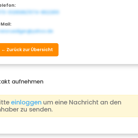
elefon:
173-3126586/0174-8622810
-Mail:
ranzruediger@yahoo.de
← Zurück zur Übersicht
takt aufnehmen
itte
einloggen
um eine Nachricht an den
nhaber zu senden.