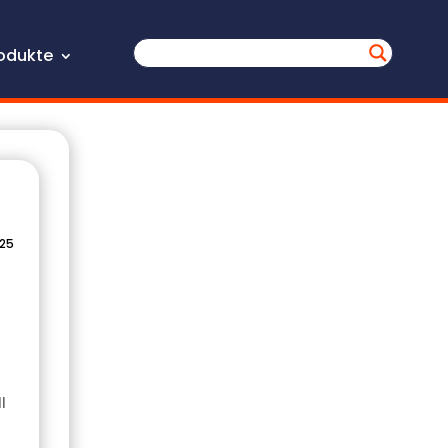
odukte
025
l