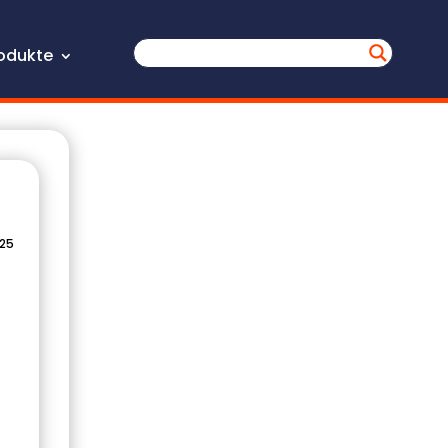
odukte
025