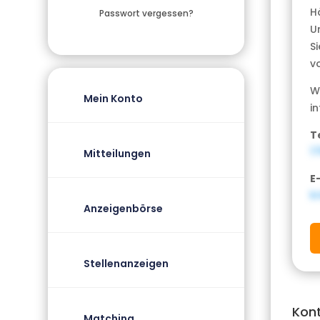
H
Passwort vergessen?
U
S
v
W
Mein Konto
in
T
1
Mitteilungen
E
k
Anzeigenbörse
Stellenanzeigen
Kon
Matching