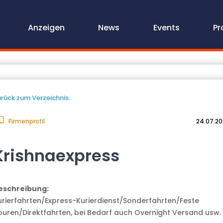
Anzeigen
News
Events
Pr
rück zum Verzeichnis.
Firmenprofil
24.07.2
Krishnaexpress
eschreibung:
urierfahrten/Express-Kurierdienst/Sonderfahrten/Feste
ouren/Direktfahrten, bei Bedarf auch Overnight Versand usw.